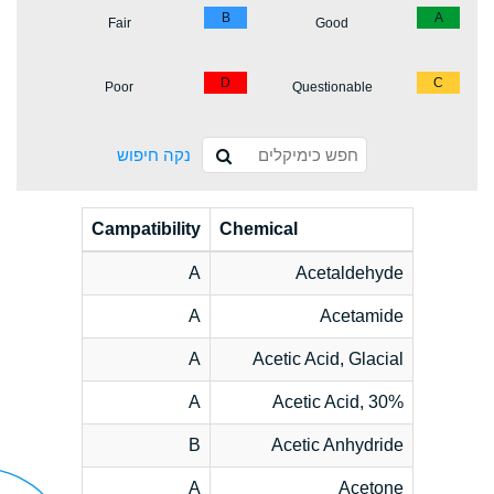
B
A
Fair
Good
D
C
Poor
Questionable
נקה חיפוש
Campatibility
Chemical
A
Acetaldehyde
A
Acetamide
A
Acetic Acid, Glacial
A
Acetic Acid, 30%
B
Acetic Anhydride
A
Acetone