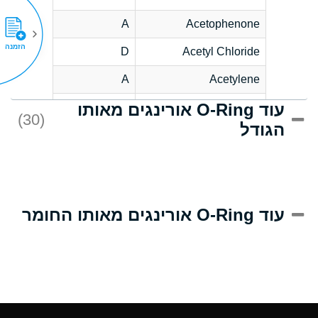
A
Acetophenone
הזמנה
D
Acetyl Chloride
A
Acetylene
עוד O-Ring אורינגים מאותו
D
Acrlylonitrile
(30)
הגודל
A
Adipic Acid
D
Alkazene
(Dibromoethylbenzene)
A
Alum-NH3-Cr-K
עוד O-Ring אורינגים מאותו החומר
(Aqueous)
A
Aluminum Acetate
(Aqueous)
A
Aluminum Chloride
(Aqueous)