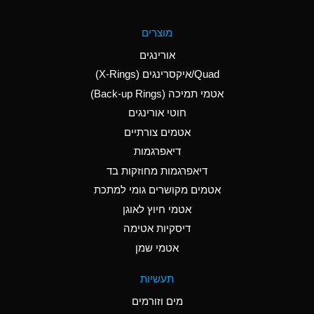
A
Aluminum Fluoride
מוצרים
(Aqueous)
אורינגים
A
Aluminum Nitrate
Quad/איקסרינגים (X-Rings)
(Aqueous)
אטמי תמיכה (Back-up Rings)
A
Aluminum Phosphate
חוטי אורינגים
(Aqueous)
אטמים צורתיים
A
Aluminum Sulfate
דיאפרגמות
(Aqueous)
דיאפרגמות מחוזקות בד
A
Ammonia Anhydrous
אטמים מקושרים גומי למתכת
אטמי חיוץ לאוגן
A
Ammonia Gas (cold)
דיסקיות אטימה
B
Ammonia Gas (hot)
אטמי שמן
*
Ammonium Carbonate
תעשיות
(Aqueous)
מים וזורמים
A
Ammonium Chloride