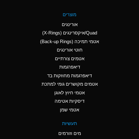
A
Aluminum Fluoride
מוצרים
(Aqueous)
אורינגים
A
Aluminum Nitrate
Quad/איקסרינגים (X-Rings)
(Aqueous)
אטמי תמיכה (Back-up Rings)
A
Aluminum Phosphate
חוטי אורינגים
(Aqueous)
אטמים צורתיים
A
Aluminum Sulfate
דיאפרגמות
(Aqueous)
דיאפרגמות מחוזקות בד
A
Ammonia Anhydrous
אטמים מקושרים גומי למתכת
אטמי חיוץ לאוגן
A
Ammonia Gas (cold)
דיסקיות אטימה
B
Ammonia Gas (hot)
אטמי שמן
*
Ammonium Carbonate
תעשיות
(Aqueous)
מים וזורמים
A
Ammonium Chloride