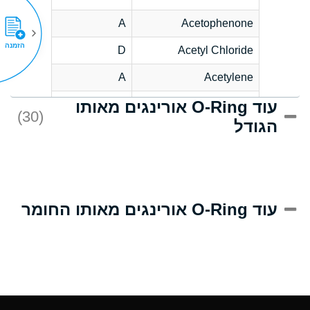
A
Acetophenone
הזמנה
D
Acetyl Chloride
A
Acetylene
עוד O-Ring אורינגים מאותו
D
Acrlylonitrile
(30)
הגודל
A
Adipic Acid
D
Alkazene
(Dibromoethylbenzene)
A
Alum-NH3-Cr-K
עוד O-Ring אורינגים מאותו החומר
(Aqueous)
A
Aluminum Acetate
(Aqueous)
A
Aluminum Chloride
(Aqueous)