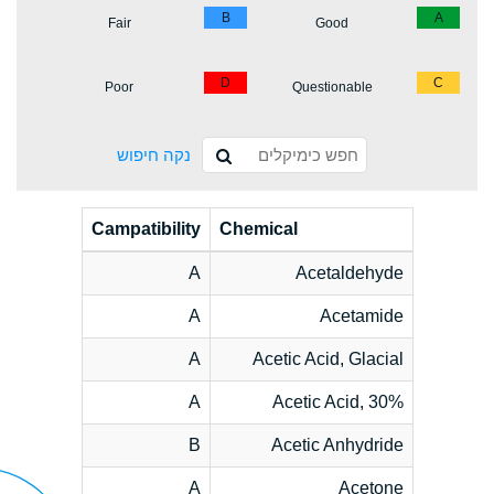
B
A
Fair
Good
D
C
Poor
Questionable
נקה חיפוש
Campatibility
Chemical
A
Acetaldehyde
A
Acetamide
A
Acetic Acid, Glacial
A
Acetic Acid, 30%
B
Acetic Anhydride
A
Acetone