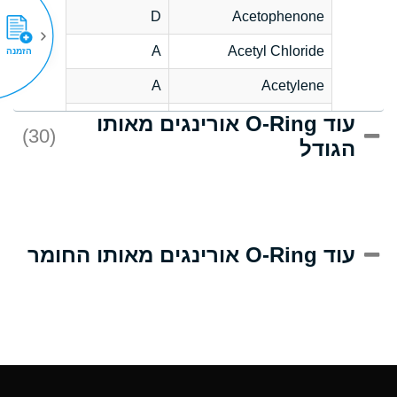
D
Acetophenone
A
Acetyl Chloride
הזמנה
A
Acetylene
עוד O-Ring אורינגים מאותו
C
Acrlylonitrile
(30)
הגודל
A
Adipic Acid
B
Alkazene
(Dibromoethylbenzene)
D
Alum-NH3-Cr-K
עוד O-Ring אורינגים מאותו החומר
(Aqueous)
D
Aluminum Acetate
(Aqueous)
A
Aluminum Chloride
(Aqueous)