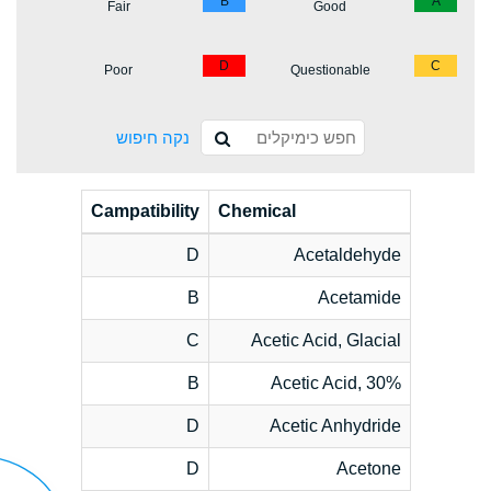
B
A
Fair
Good
D
C
Poor
Questionable
נקה חיפוש
Campatibility
Chemical
D
Acetaldehyde
B
Acetamide
C
Acetic Acid, Glacial
B
Acetic Acid, 30%
D
Acetic Anhydride
D
Acetone