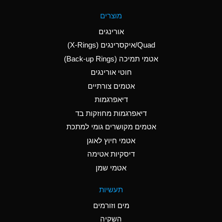
A
Aluminum Fluoride
מוצרים
(Aqueous)
אורינגים
A
Aluminum Nitrate
Quad/איקסרינגים (X-Rings)
(Aqueous)
אטמי תמיכה (Back-up Rings)
A
Aluminum Phosphate
חוטי אורינגים
(Aqueous)
אטמים צורתיים
A
Aluminum Sulfate
דיאפרגמות
(Aqueous)
דיאפרגמות מחוזקות בד
D
Ammonia Anhydrous
אטמים מקושרים גומי למתכת
אטמי חיוץ לאוגן
D
Ammonia Gas (cold)
דיסקיות אטימה
D
Ammonia Gas (hot)
אטמי שמן
A
Ammonium Carbonate
תעשיות
(Aqueous)
מים וזורמים
A
Ammonium Chloride
השקיה