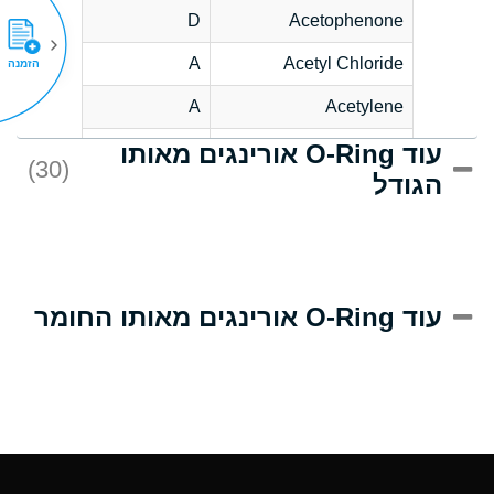
D
Acetophenone
A
Acetyl Chloride
הזמנה
A
Acetylene
עוד O-Ring אורינגים מאותו
C
Acrlylonitrile
(30)
הגודל
A
Adipic Acid
B
Alkazene
(Dibromoethylbenzene)
D
Alum-NH3-Cr-K
עוד O-Ring אורינגים מאותו החומר
(Aqueous)
D
Aluminum Acetate
(Aqueous)
A
Aluminum Chloride
(Aqueous)