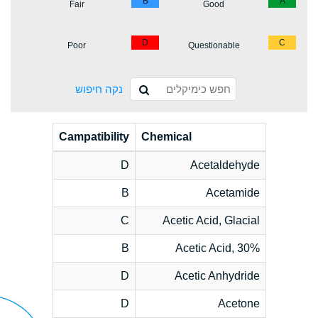
B
A
Fair
Good
D
C
Poor
Questionable
נקה חיפוש
Campatibility
Chemical
D
Acetaldehyde
B
Acetamide
C
Acetic Acid, Glacial
B
Acetic Acid, 30%
D
Acetic Anhydride
D
Acetone