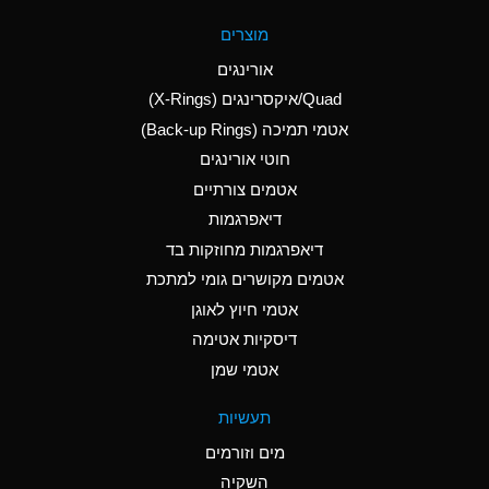
A
Aluminum Fluoride
מוצרים
(Aqueous)
אורינגים
A
Aluminum Nitrate
Quad/איקסרינגים (X-Rings)
(Aqueous)
אטמי תמיכה (Back-up Rings)
A
Aluminum Phosphate
חוטי אורינגים
(Aqueous)
אטמים צורתיים
A
Aluminum Sulfate
דיאפרגמות
(Aqueous)
דיאפרגמות מחוזקות בד
D
Ammonia Anhydrous
אטמים מקושרים גומי למתכת
אטמי חיוץ לאוגן
D
Ammonia Gas (cold)
דיסקיות אטימה
D
Ammonia Gas (hot)
אטמי שמן
A
Ammonium Carbonate
תעשיות
(Aqueous)
מים וזורמים
A
Ammonium Chloride
השקיה