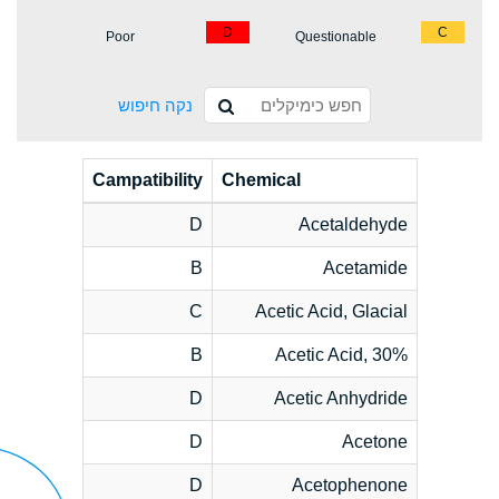
D
C
Poor
Questionable
נקה חיפוש
Campatibility
Chemical
D
Acetaldehyde
B
Acetamide
C
Acetic Acid, Glacial
B
Acetic Acid, 30%
D
Acetic Anhydride
D
Acetone
D
Acetophenone