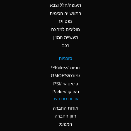
B
Ammonium Hydroxide
תעופה/חלל וצבא
(conc.)
התעשייה הכימית
נפט וגז
A
Ammonium Nitrate
(Aqueous)
מוליכים למחצה
תעשיית המזון
A
Ammonium Nitrite
רכב
(Aqueous)
A
Ammonium Persulfate
סוכניות
(Aqueous)
דופונט/Kalrez™
A
Ammonium Phosphate
גמורס/GMORS
(Aqueous)
פי.אס.איי/PSI
פארקר/Parker
B
Ammonium Sulfate
אודות טכנו עד
(Aqueous)
אודות החברה
D
Amyl Acetate (Banana
חזון החברה
Oil)
המפעל
B
Amyl Alcohol