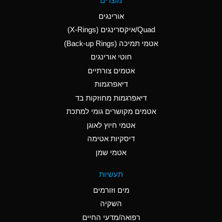
מוצרים
(Aqueous)
אורינגים
A
Aluminum Nitrate
Quad/איקסרינגים (X-Rings)
(Aqueous)
אטמי תמיכה (Back-up Rings)
A
Aluminum Phosphate
חוטי אורינגים
(Aqueous)
אטמים צורתיים
A
Aluminum Sulfate
דיאפרגמות
(Aqueous)
דיאפרגמות מחוזקות בד
D
Ammonia Anhydrous
אטמים מקושרים גומי למתכת
אטמי חיוץ לאוגן
D
Ammonia Gas (cold)
דיסקיות אטימה
D
Ammonia Gas (hot)
אטמי שמן
A
Ammonium Carbonate
תעשיות
(Aqueous)
מים וזורמים
A
Ammonium Chloride
השקיה
(Aqueous)
רפואה/מדעי החיים