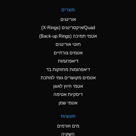
A
Aluminum Fluoride
מוצרים
(Aqueous)
אורינגים
A
Aluminum Nitrate
Quad/איקסרינגים (X-Rings)
(Aqueous)
אטמי תמיכה (Back-up Rings)
A
Aluminum Phosphate
חוטי אורינגים
(Aqueous)
אטמים צורתיים
A
Aluminum Sulfate
דיאפרגמות
(Aqueous)
דיאפרגמות מחוזקות בד
D
Ammonia Anhydrous
אטמים מקושרים גומי למתכת
אטמי חיוץ לאוגן
D
Ammonia Gas (cold)
דיסקיות אטימה
D
Ammonia Gas (hot)
אטמי שמן
A
Ammonium Carbonate
תעשיות
(Aqueous)
מים וזורמים
A
Ammonium Chloride
השקיה