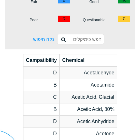
B
A
Fair
Good
D
C
Poor
Questionable
נקה חיפוש
Campatibility
Chemical
D
Acetaldehyde
B
Acetamide
C
Acetic Acid, Glacial
B
Acetic Acid, 30%
D
Acetic Anhydride
D
Acetone