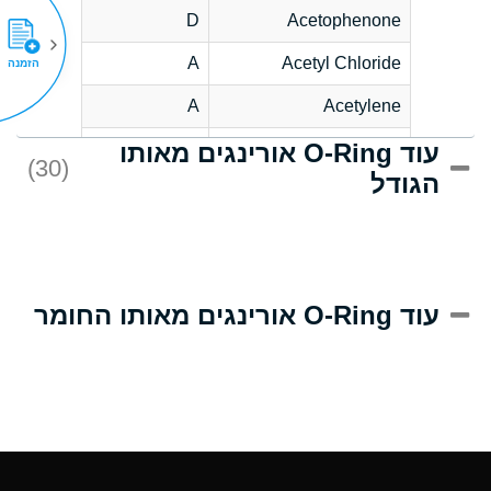
D
Acetophenone
A
Acetyl Chloride
הזמנה
A
Acetylene
עוד O-Ring אורינגים מאותו
C
Acrlylonitrile
(30)
הגודל
A
Adipic Acid
B
Alkazene
(Dibromoethylbenzene)
D
Alum-NH3-Cr-K
עוד O-Ring אורינגים מאותו החומר
(Aqueous)
D
Aluminum Acetate
(Aqueous)
A
Aluminum Chloride
(Aqueous)