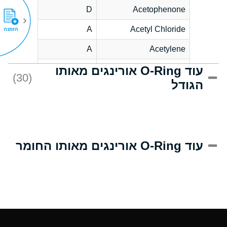
D
Acetophenone
A
Acetyl Chloride
הזמנה
A
Acetylene
עוד O-Ring אורינגים מאותו
C
Acrlylonitrile
(30)
הגודל
A
Adipic Acid
B
Alkazene
(Dibromoethylbenzene)
D
Alum-NH3-Cr-K
עוד O-Ring אורינגים מאותו החומר
(Aqueous)
D
Aluminum Acetate
(Aqueous)
A
Aluminum Chloride
(Aqueous)