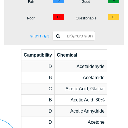
B
A
Fair
Good
D
C
Poor
Questionable
נקה חיפוש
Campatibility
Chemical
D
Acetaldehyde
B
Acetamide
C
Acetic Acid, Glacial
B
Acetic Acid, 30%
D
Acetic Anhydride
D
Acetone