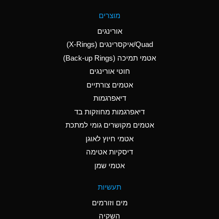
A
Aluminum Fluoride
מוצרים
(Aqueous)
אורינגים
A
Aluminum Nitrate
Quad/איקסרינגים (X-Rings)
(Aqueous)
אטמי תמיכה (Back-up Rings)
A
Aluminum Phosphate
חוטי אורינגים
(Aqueous)
אטמים צורתיים
A
Aluminum Sulfate
דיאפרגמות
(Aqueous)
דיאפרגמות מחוזקות בד
D
Ammonia Anhydrous
אטמים מקושרים גומי למתכת
אטמי חיוץ לאוגן
D
Ammonia Gas (cold)
דיסקיות אטימה
D
Ammonia Gas (hot)
אטמי שמן
A
Ammonium Carbonate
תעשיות
(Aqueous)
מים וזורמים
A
Ammonium Chloride
השקיה