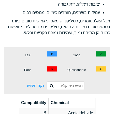
יציבות דיאלקטרית גבוהה
עמידות בשמנים, חומרים כימיים וממסים רבים
מכל האלסטומרים, לסיליקון יש מאפייני גמישות טובים ביותר
בטמפרטורות נמוכות. עם זאת, סיליקונים גם סובלים מחולשות
כמו חוזק מתיחה נמוך, ועמידות נמוכה בקריעה ובלאי.
B
A
Fair
Good
D
C
Poor
Questionable
נקה חיפוש
Campatibility
Chemical
B
Acetaldehyde