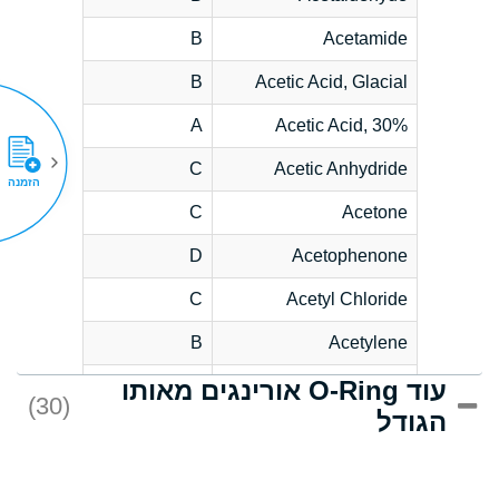
B
Acetamide
B
Acetic Acid, Glacial
A
Acetic Acid, 30%
C
Acetic Anhydride
הזמנה
C
Acetone
D
Acetophenone
C
Acetyl Chloride
B
Acetylene
עוד O-Ring אורינגים מאותו
D
Acrlylonitrile
(30)
הגודל
*
Adipic Acid
D
Alkazene
(Dibromoethylbenzene)