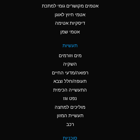
C
Ammonia Anhydrous
אטמים מקושרים גומי למתכת
אטמי חיוץ לאוגן
A
Ammonia Gas (cold)
דיסקיות אטימה
A
Ammonia Gas (hot)
אטמי שמן
*
Ammonium Carbonate
תעשיות
(Aqueous)
מים וזורמים
*
Ammonium Chloride
השקיה
(Aqueous)
רפואה/מדעי החיים
A
Ammonium Hydroxide
תעופה/חלל וצבא
(conc.)
התעשייה הכימית
נפט וגז
*
Ammonium Nitrate
(Aqueous)
מוליכים למחצה
תעשיית המזון
B
Ammonium Nitrite
רכב
(Aqueous)
*
Ammonium Persulfate
סוכניות