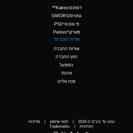
(Aqueous)
דופונט/Kalrez™
A
Ammonium Phosphate
גמורס/GMORS
(Aqueous)
פי.אס.איי/PSI
פארקר/Parker
*
Ammonium Sulfate
אודות טכנו עד
(Aqueous)
אודות החברה
D
Amyl Acetate (Banana
חזון החברה
Oil)
המפעל
D
Amyl Alcohol
איכות
*
Amyl Borate
פנה אלינו
D
Amyl
Chloronapthalene
D
Amyl Napthalene
טכנו עד בע"מ © 2019
|
תנאי שימוש
|
מדיניות
D
Aniline
הפרטיות
|
Trademarks