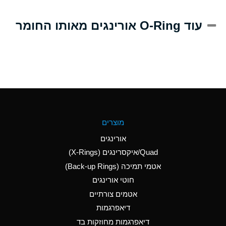
A
Alum-NH3-Cr-K
עוד O-Ring אורינגים מאותו החומר
(Aqueous)
D
Aluminum Acetate
(Aqueous)
B
Aluminum Chloride
(Aqueous)
B
Aluminum Fluoride
מוצרים
(Aqueous)
אורינגים
B
Aluminum Nitrate
Quad/איקסרינגים (X-Rings)
(Aqueous)
אטמי תמיכה (Back-up Rings)
A
Aluminum Phosphate
חוטי אורינגים
(Aqueous)
אטמים צורתיים
A
Aluminum Sulfate
דיאפרגמות
(Aqueous)
דיאפרגמות מחוזקות בד