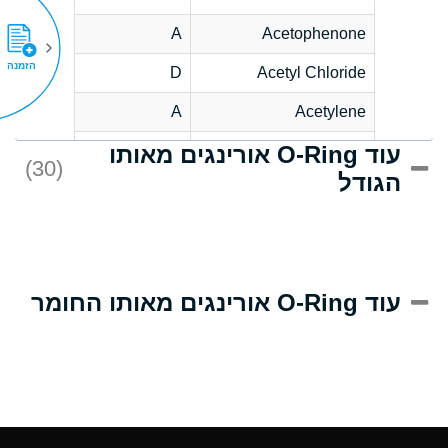
A
Acetophenone
הזמנה
D
Acetyl Chloride
A
Acetylene
עוד O-Ring אורינגים מאותו
D
Acrlylonitrile
(30)
הגודל
A
Adipic Acid
D
Alkazene
(Dibromoethylbenzene)
A
Alum-NH3-Cr-K
עוד O-Ring אורינגים מאותו החומר
(Aqueous)
A
Aluminum Acetate
(Aqueous)
A
Aluminum Chloride
(Aqueous)