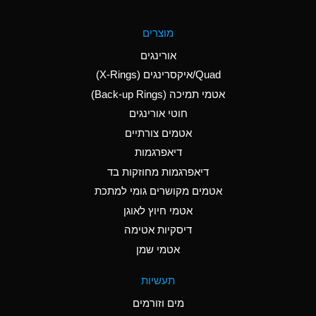
A
Aluminum Fluoride
מוצרים
(Aqueous)
אורינגים
A
Aluminum Nitrate
Quad/איקסרינגים (X-Rings)
(Aqueous)
אטמי תמיכה (Back-up Rings)
A
Aluminum Phosphate
חוטי אורינגים
(Aqueous)
אטמים צורתיים
A
Aluminum Sulfate
דיאפרגמות
(Aqueous)
דיאפרגמות מחוזקות בד
A
Ammonia Anhydrous
אטמים מקושרים גומי למתכת
אטמי חיוץ לאוגן
A
Ammonia Gas (cold)
דיסקיות אטימה
B
Ammonia Gas (hot)
אטמי שמן
*
Ammonium Carbonate
תעשיות
(Aqueous)
מים וזורמים
A
Ammonium Chloride