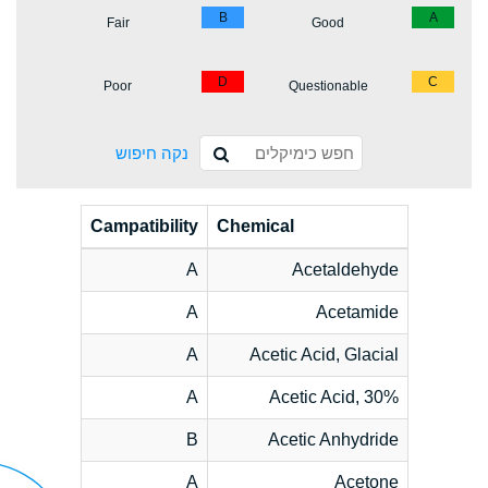
B
A
Fair
Good
D
C
Poor
Questionable
נקה חיפוש
Campatibility
Chemical
A
Acetaldehyde
A
Acetamide
A
Acetic Acid, Glacial
A
Acetic Acid, 30%
B
Acetic Anhydride
A
Acetone