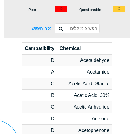
D
C
Poor
Questionable
נקה חיפוש
Campatibility
Chemical
D
Acetaldehyde
A
Acetamide
C
Acetic Acid, Glacial
B
Acetic Acid, 30%
C
Acetic Anhydride
D
Acetone
D
Acetophenone