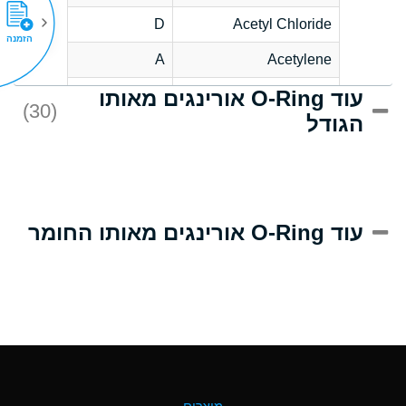
D
Acetyl Chloride
הזמנה
A
Acetylene
עוד O-Ring אורינגים מאותו
D
Acrlylonitrile
(30)
הגודל
A
Adipic Acid
D
Alkazene
(Dibromoethylbenzene)
A
Alum-NH3-Cr-K
עוד O-Ring אורינגים מאותו החומר
(Aqueous)
B
Aluminum Acetate
(Aqueous)
A
Aluminum Chloride
(Aqueous)
A
Aluminum Fluoride