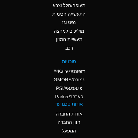
D
Ammonium Hydroxide
תעופה/חלל וצבא
(conc.)
התעשייה הכימית
נפט וגז
A
Ammonium Nitrate
(Aqueous)
מוליכים למחצה
תעשיית המזון
A
Ammonium Nitrite
רכב
(Aqueous)
D
Ammonium Persulfate
סוכניות
(Aqueous)
דופונט/Kalrez™
A
Ammonium Phosphate
גמורס/GMORS
(Aqueous)
פי.אס.איי/PSI
פארקר/Parker
A
Ammonium Sulfate
אודות טכנו עד
(Aqueous)
אודות החברה
D
Amyl Acetate (Banana
חזון החברה
Oil)
המפעל
B
Amyl Alcohol