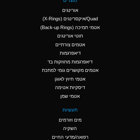
מוצרים
(Aqueous)
אורינגים
A
Aluminum Nitrate
Quad/איקסרינגים (X-Rings)
(Aqueous)
אטמי תמיכה (Back-up Rings)
A
Aluminum Phosphate
חוטי אורינגים
(Aqueous)
אטמים צורתיים
A
Aluminum Sulfate
דיאפרגמות
(Aqueous)
דיאפרגמות מחוזקות בד
B
Ammonia Anhydrous
אטמים מקושרים גומי למתכת
אטמי חיוץ לאוגן
A
Ammonia Gas (cold)
דיסקיות אטימה
D
Ammonia Gas (hot)
אטמי שמן
D
Ammonium Carbonate
תעשיות
(Aqueous)
מים וזורמים
A
Ammonium Chloride
השקיה
(Aqueous)
רפואה/מדעי החיים