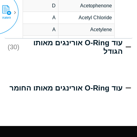
D
Acetophenone
A
Acetyl Chloride
הזמנה
A
Acetylene
עוד O-Ring אורינגים מאותו
C
Acrlylonitrile
(30)
הגודל
A
Adipic Acid
B
Alkazene
(Dibromoethylbenzene)
D
Alum-NH3-Cr-K
עוד O-Ring אורינגים מאותו החומר
(Aqueous)
D
Aluminum Acetate
(Aqueous)
A
Aluminum Chloride
(Aqueous)