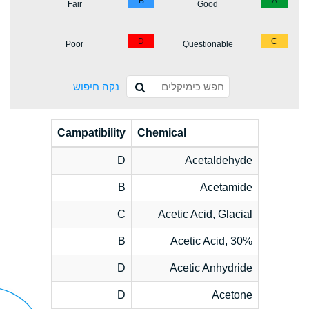
B
A
Fair
Good
D
C
Poor
Questionable
נקה חיפוש
Campatibility
Chemical
D
Acetaldehyde
B
Acetamide
C
Acetic Acid, Glacial
B
Acetic Acid, 30%
D
Acetic Anhydride
D
Acetone