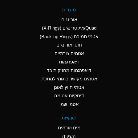
A
Aluminum Fluoride
מוצרים
(Aqueous)
אורינגים
A
Aluminum Nitrate
Quad/איקסרינגים (X-Rings)
(Aqueous)
אטמי תמיכה (Back-up Rings)
A
Aluminum Phosphate
חוטי אורינגים
(Aqueous)
אטמים צורתיים
A
Aluminum Sulfate
דיאפרגמות
(Aqueous)
דיאפרגמות מחוזקות בד
D
Ammonia Anhydrous
אטמים מקושרים גומי למתכת
אטמי חיוץ לאוגן
D
Ammonia Gas (cold)
דיסקיות אטימה
D
Ammonia Gas (hot)
אטמי שמן
A
Ammonium Carbonate
תעשיות
(Aqueous)
מים וזורמים
A
Ammonium Chloride
השקיה