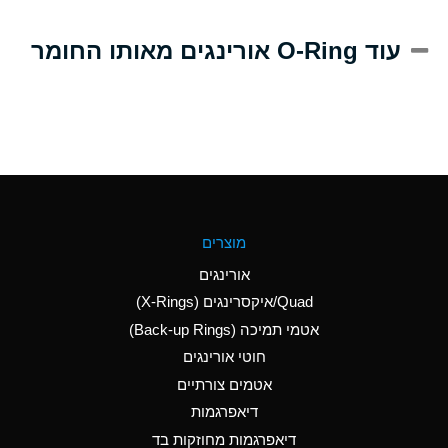
A
Alum-NH3-Cr-K
עוד O-Ring אורינגים מאותו החומר
(Aqueous)
D
Aluminum Acetate
(Aqueous)
B
Aluminum Chloride
(Aqueous)
B
Aluminum Fluoride
מוצרים
(Aqueous)
אורינגים
B
Aluminum Nitrate
Quad/איקסרינגים (X-Rings)
(Aqueous)
אטמי תמיכה (Back-up Rings)
A
Aluminum Phosphate
חוטי אורינגים
(Aqueous)
אטמים צורתיים
A
Aluminum Sulfate
דיאפרגמות
(Aqueous)
דיאפרגמות מחוזקות בד