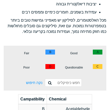
יציבות דיאלקטרית גבוהה
עמידות בשמנים, חומרים כימיים וממסים רבים
מכל האלסטומרים, לסיליקון יש מאפייני גמישות טובים ביותר
בטמפרטורות נמוכות. עם זאת, סיליקונים גם סובלים מחולשות
כמו חוזק מתיחה נמוך, ועמידות נמוכה בקריעה ובלאי.
B
A
Fair
Good
D
C
Poor
Questionable
נקה חיפוש
Campatibility
Chemical
B
Acetaldehyde