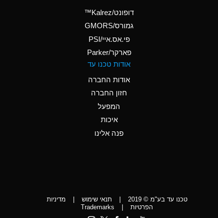
(Aqueous)
דופונט/Kalrez™
A
Ammonium Phosphate
גמורס/GMORS
(Aqueous)
פי.אס.איי/PSI
פארקר/Parker
*
Ammonium Sulfate
אודות טכנו עד
(Aqueous)
אודות החברה
D
Amyl Acetate (Banana
חזון החברה
Oil)
המפעל
D
Amyl Alcohol
איכות
*
Amyl Borate
פנה אלינו
D
Amyl
Chloronapthalene
D
Amyl Napthalene
טכנו עד בע"מ © 2019
|
תנאי שימוש
|
מדיניות
D
Aniline
הפרטיות
|
Trademarks