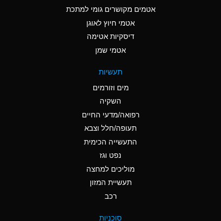
C
Ammonia Anhydrous
אטמים מקושרים גומי למתכת
אטמי חיוץ לאוגן
A
Ammonia Gas (cold)
דיסקיות אטימה
A
Ammonia Gas (hot)
אטמי שמן
*
Ammonium Carbonate
תעשיות
(Aqueous)
מים וזורמים
*
Ammonium Chloride
השקיה
(Aqueous)
רפואה/מדעי החיים
A
Ammonium Hydroxide
תעופה/חלל וצבא
(conc.)
התעשייה הכימית
נפט וגז
*
Ammonium Nitrate
(Aqueous)
מוליכים למחצה
תעשיית המזון
B
Ammonium Nitrite
רכב
(Aqueous)
*
Ammonium Persulfate
סוכניות