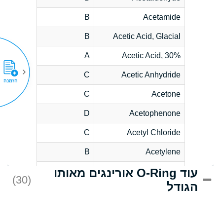
B
Acetamide
B
Acetic Acid, Glacial
A
Acetic Acid, 30%
C
Acetic Anhydride
הזמנה
C
Acetone
D
Acetophenone
C
Acetyl Chloride
B
Acetylene
עוד O-Ring אורינגים מאותו
D
Acrlylonitrile
(30)
הגודל
*
Adipic Acid
D
Alkazene
(Dibromoethylbenzene)