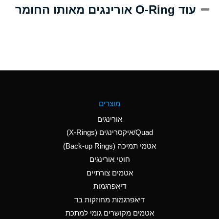
A
Alum-NH3-Cr-K
עוד O-Ring אורינגים מאותו החומר
(Aqueous)
D
Aluminum Acetate
(Aqueous)
B
Aluminum Chloride
(Aqueous)
B
Aluminum Fluoride
מוצרים
(Aqueous)
אורינגים
B
Aluminum Nitrate
Quad/איקסרינגים (X-Rings)
(Aqueous)
אטמי תמיכה (Back-up Rings)
A
Aluminum Phosphate
חוטי אורינגים
(Aqueous)
אטמים צורתיים
A
Aluminum Sulfate
דיאפרגמות
(Aqueous)
דיאפרגמות מחוזקות בד
C
Ammonia Anhydrous
אטמים מקושרים גומי למתכת