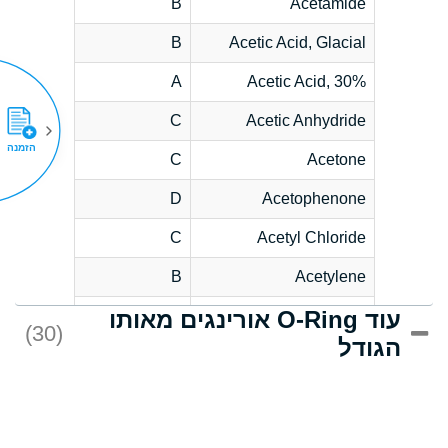
B
Acetamide
B
Acetic Acid, Glacial
A
Acetic Acid, 30%
C
Acetic Anhydride
הזמנה
C
Acetone
D
Acetophenone
C
Acetyl Chloride
B
Acetylene
עוד O-Ring אורינגים מאותו
D
Acrlylonitrile
(30)
הגודל
*
Adipic Acid
D
Alkazene
(Dibromoethylbenzene)