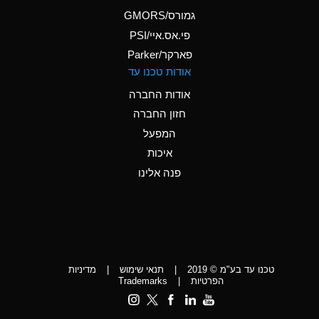
A
Ammonium Phosphate
גמורס/GMORS
(Aqueous)
פי.אס.איי/PSI
פארקר/Parker
*
Ammonium Sulfate
אודות טכנו עד
(Aqueous)
אודות החברה
D
Amyl Acetate (Banana
חזון החברה
Oil)
המפעל
D
Amyl Alcohol
איכות
*
Amyl Borate
פנה אלינו
D
Amyl
Chloronapthalene
D
Amyl Napthalene
טכנו עד בע"מ © 2019
|
תנאי שימוש
|
מדיניות
D
Aniline
הפרטיות
|
Trademarks
C
Aniline Dyes