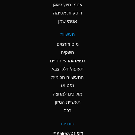
אטמי חיוץ לאוגן
A
Ammonia Gas (cold)
דיסקיות אטימה
A
Ammonia Gas (hot)
אטמי שמן
*
Ammonium Carbonate
תעשיות
(Aqueous)
מים וזורמים
*
Ammonium Chloride
השקיה
(Aqueous)
רפואה/מדעי החיים
A
Ammonium Hydroxide
תעופה/חלל וצבא
(conc.)
התעשייה הכימית
נפט וגז
*
Ammonium Nitrate
(Aqueous)
מוליכים למחצה
תעשיית המזון
B
Ammonium Nitrite
רכב
(Aqueous)
*
Ammonium Persulfate
סוכניות
(Aqueous)
דופונט/Kalrez™