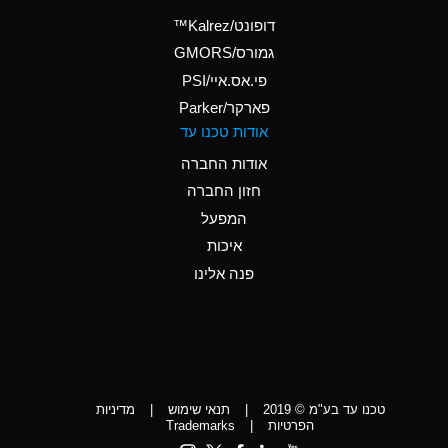
(Aqueous)
דופונט/Kalrez™
A
Ammonium Phosphate
גמורס/GMORS
(Aqueous)
פי.אס.איי/PSI
פארקר/Parker
*
Ammonium Sulfate
אודות טכנו עד
(Aqueous)
אודות החברה
D
Amyl Acetate (Banana
חזון החברה
Oil)
המפעל
D
Amyl Alcohol
איכות
*
Amyl Borate
פנה אלינו
D
Amyl
Chloronapthalene
D
Amyl Napthalene
טכנו עד בע"מ © 2019
|
תנאי שימוש
|
מדיניות
D
Aniline
הפרטיות
|
Trademarks