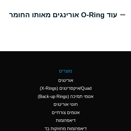
A
Alum-NH3-Cr-K
עוד O-Ring אורינגים מאותו החומר
(Aqueous)
D
Aluminum Acetate
(Aqueous)
B
Aluminum Chloride
(Aqueous)
B
Aluminum Fluoride
מוצרים
(Aqueous)
אורינגים
B
Aluminum Nitrate
Quad/איקסרינגים (X-Rings)
(Aqueous)
אטמי תמיכה (Back-up Rings)
A
Aluminum Phosphate
חוטי אורינגים
(Aqueous)
אטמים צורתיים
A
Aluminum Sulfate
דיאפרגמות
(Aqueous)
דיאפרגמות מחוזקות בד