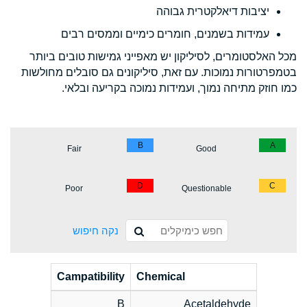
יציבות דיאלקטרית גבוהה
עמידות בשמנים, חומרים כימיים וממסים רבים
מכל האלסטומרים, לסיליקון יש מאפייני גמישות טובים ביותר
בטמפרטורות נמוכות. עם זאת, סיליקונים גם סובלים מחולשות
כמו חוזק מתיחה נמוך, ועמידות נמוכה בקריעה ובלאי.
B
A
Fair
Good
D
C
Poor
Questionable
נקה חיפוש
Campatibility
Chemical
B
Acetaldehyde