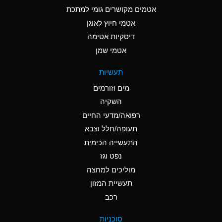
C
Ammonia Anhydrous
אטמים מקושרים גומי למתכת
אטמי חיוץ לאוגן
A
Ammonia Gas (cold)
דיסקיות אטימה
A
Ammonia Gas (hot)
אטמי שמן
*
Ammonium Carbonate
תעשיות
(Aqueous)
מים וזורמים
*
Ammonium Chloride
השקיה
(Aqueous)
רפואה/מדעי החיים
A
Ammonium Hydroxide
תעופה/חלל וצבא
(conc.)
התעשייה הכימית
נפט וגז
*
Ammonium Nitrate
(Aqueous)
מוליכים למחצה
תעשיית המזון
B
Ammonium Nitrite
רכב
(Aqueous)
*
Ammonium Persulfate
סוכניות