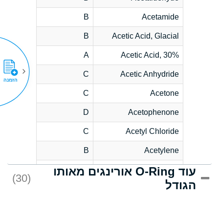
B
Acetamide
B
Acetic Acid, Glacial
A
Acetic Acid, 30%
C
Acetic Anhydride
הזמנה
C
Acetone
D
Acetophenone
C
Acetyl Chloride
B
Acetylene
עוד O-Ring אורינגים מאותו
D
Acrlylonitrile
(30)
הגודל
*
Adipic Acid
D
Alkazene
(Dibromoethylbenzene)