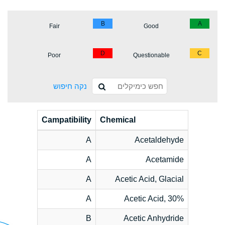
B
A
Fair
Good
D
C
Poor
Questionable
נקה חיפוש
Campatibility
Chemical
A
Acetaldehyde
A
Acetamide
A
Acetic Acid, Glacial
A
Acetic Acid, 30%
B
Acetic Anhydride