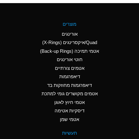
(Aqueous)
A
Aluminum Fluoride
מוצרים
(Aqueous)
אורינגים
A
Aluminum Nitrate
Quad/איקסרינגים (X-Rings)
(Aqueous)
אטמי תמיכה (Back-up Rings)
A
Aluminum Phosphate
חוטי אורינגים
(Aqueous)
אטמים צורתיים
A
Aluminum Sulfate
דיאפרגמות
(Aqueous)
דיאפרגמות מחוזקות בד
A
Ammonia Anhydrous
אטמים מקושרים גומי למתכת
אטמי חיוץ לאוגן
A
Ammonia Gas (cold)
דיסקיות אטימה
B
Ammonia Gas (hot)
אטמי שמן
*
Ammonium Carbonate
תעשיות
(Aqueous)