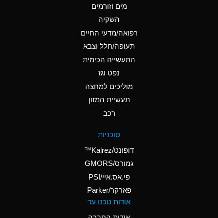
מים וזורמים
A
Ammonium Chloride
השקיה
(Aqueous)
רפואה/מדעי החיים
A
Ammonium Hydroxide
תעופה/חלל וצבא
(conc.)
התעשייה הכימית
נפט וגז
A
Ammonium Nitrate
(Aqueous)
מוליכים למחצה
תעשיית המזון
A
Ammonium Nitrite
רכב
(Aqueous)
A
Ammonium Persulfate
סוכניות
(Aqueous)
דופונט/Kalrez™
A
Ammonium Phosphate
גמורס/GMORS
(Aqueous)
פי.אס.איי/PSI
פארקר/Parker
A
Ammonium Sulfate
אודות טכנו עד
(Aqueous)
אודות החברה