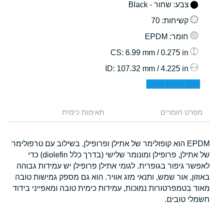
צבע
: שחור - Black
קשיחות
: 70
חומר
: EPDM
: 6.99 mm / 0.275 in
CS
: 107.32 mm / 4.225 in
ID
קבל הצעת מחיר
מפרט חומרים
תאימות כימית
EPDM הוא קופולימר של אתילן ופרופילן, בשילוב עם טרפולימר
של אתילן, פרופילן ומונומר שלישי (בדרך כלל diolefin) כדי
לאפשר גיפור בגופרית. לגומי אתילן פרופילן יש עמידות גבוהה
באוזון, אור שמש, ותנאי מזג אוויר. הוא גם מספק גמישות טובה
מאוד בטמפרטורות נמוכות, עמידות כימית טובה ומאפייני בידוד
חשמלי טובים.