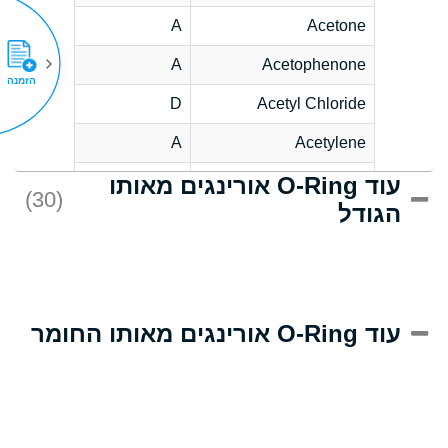
A
Acetone
A
Acetophenone
הזמנה
D
Acetyl Chloride
A
Acetylene
עוד O-Ring אורינגים מאותו
D
Acrlylonitrile
(30)
הגודל
A
Adipic Acid
D
Alkazene
(Dibromoethylbenzene)
A
Alum-NH3-Cr-K
עוד O-Ring אורינגים מאותו החומר
(Aqueous)
A
Aluminum Acetate
(Aqueous)
A
Aluminum Chloride