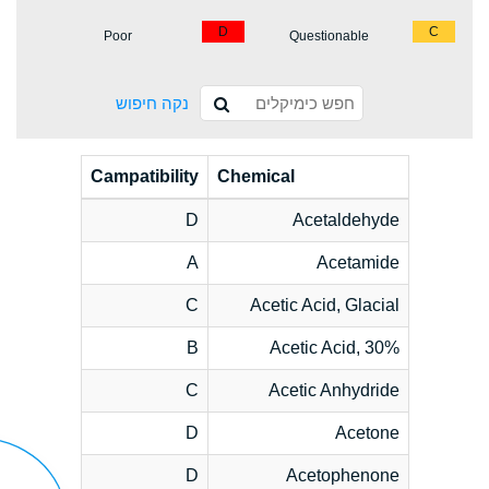
D
C
Poor
Questionable
נקה חיפוש
Campatibility
Chemical
D
Acetaldehyde
A
Acetamide
C
Acetic Acid, Glacial
B
Acetic Acid, 30%
C
Acetic Anhydride
D
Acetone
D
Acetophenone