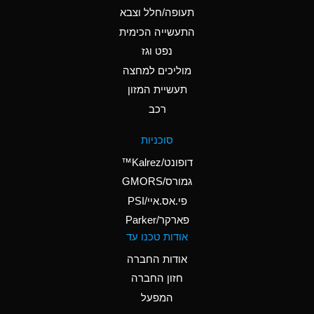
D
Ammonium Hydroxide
תעופה/חלל וצבא
(conc.)
התעשייה הכימית
נפט וגז
A
Ammonium Nitrate
(Aqueous)
מוליכים למחצה
תעשיית המזון
A
Ammonium Nitrite
רכב
(Aqueous)
D
Ammonium Persulfate
סוכניות
(Aqueous)
דופונט/Kalrez™
A
Ammonium Phosphate
גמורס/GMORS
(Aqueous)
פי.אס.איי/PSI
פארקר/Parker
A
Ammonium Sulfate
אודות טכנו עד
(Aqueous)
אודות החברה
D
Amyl Acetate (Banana
חזון החברה
Oil)
המפעל
B
Amyl Alcohol