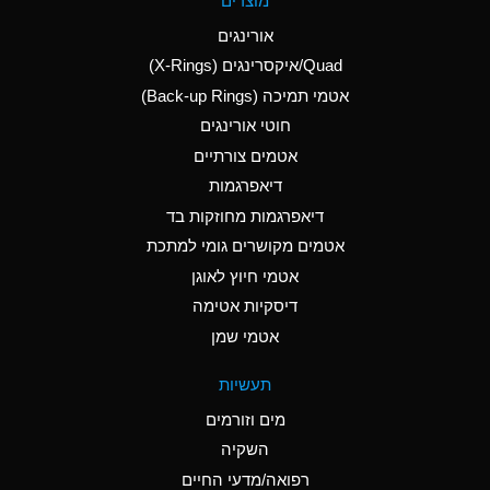
מוצרים
(Aqueous)
אורינגים
A
Aluminum Nitrate
Quad/איקסרינגים (X-Rings)
(Aqueous)
אטמי תמיכה (Back-up Rings)
A
Aluminum Phosphate
חוטי אורינגים
(Aqueous)
אטמים צורתיים
A
Aluminum Sulfate
דיאפרגמות
(Aqueous)
דיאפרגמות מחוזקות בד
B
Ammonia Anhydrous
אטמים מקושרים גומי למתכת
אטמי חיוץ לאוגן
A
Ammonia Gas (cold)
דיסקיות אטימה
D
Ammonia Gas (hot)
אטמי שמן
D
Ammonium Carbonate
תעשיות
(Aqueous)
מים וזורמים
A
Ammonium Chloride
השקיה
(Aqueous)
רפואה/מדעי החיים