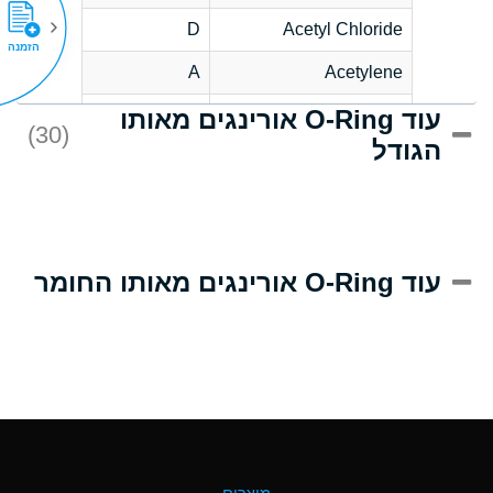
D
Acetyl Chloride
הזמנה
A
Acetylene
עוד O-Ring אורינגים מאותו
D
Acrlylonitrile
(30)
הגודל
A
Adipic Acid
D
Alkazene
(Dibromoethylbenzene)
A
Alum-NH3-Cr-K
עוד O-Ring אורינגים מאותו החומר
(Aqueous)
B
Aluminum Acetate
(Aqueous)
A
Aluminum Chloride
(Aqueous)
A
Aluminum Fluoride