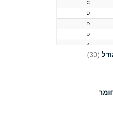
C
D
D
D
A
(30)
D
A
D
A
B
A