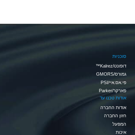
סוכניות
דופונט/Kalrez™
גמורס/GMORS
פי.אס.איי/PSI
פארקר/Parker
אודות טכנו עד
אודות החברה
חזון החברה
המפעל
איכות