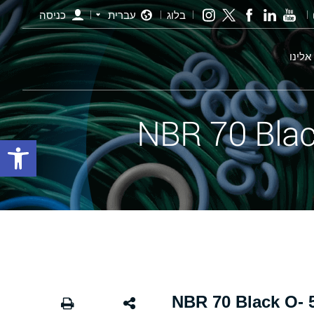
בלוג
עברית
כניסה
אלינו
פתח סרגל
אורינג שחור - 585.00×5.00 NBR 70 Black O-