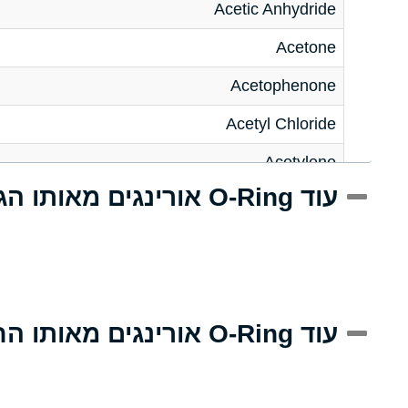
Acetic Anhydride
Acetone
Acetophenone
Acetyl Chloride
Acetylene
עוד O-Ring אורינגים מאותו הגודל
Acrlylonitrile
Adipic Acid
Alkazene (Dibromoethylbenzene)
Alum-NH3-Cr-K (Aqueous)
עוד O-Ring אורינגים מאותו החומר
Aluminum Acetate (Aqueous)
Aluminum Chloride (Aqueous)