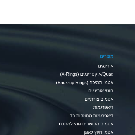
Aluminum Fluoride (Aqueous)
Aluminum Nitrate (Aqueous)
Aluminum Phosphate (Aqueous)
Aluminum Sulfate (Aqueous)
מוצרים
Ammonia Anhydrous
אורינגים
Ammonia Gas (cold)
Quad/איקסרינגים (X-Rings)
אטמי תמיכה (Back-up Rings)
Ammonia Gas (hot)
חוטי אורינגים
Ammonium Carbonate (Aqueous)
אטמים צורתיים
דיאפרגמות
Ammonium Chloride (Aqueous)
דיאפרגמות מחוזקות בד
Ammonium Hydroxide (conc.)
אטמים מקושרים גומי למתכת
אטמי חיוץ לאוגן
Ammonium Nitrate (Aqueous)