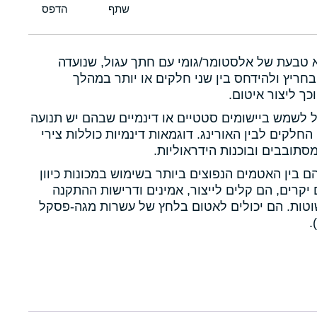
א טבעת של אלסטומר/גומי עם חתך עגול, שנועדה
חריץ ולהידחס בין שני חלקים או יותר במהלך
כך ליצור איטום.
ול לשמש ביישומים סטטיים או דינמיים שבהם יש תנועה
 החלקים לבין האורינג. דוגמאות דינמיות כוללות צירי
תובבים ובוכנות הידראוליות.
הם בין האטמים הנפוצים ביותר בשימוש במכונות כיוון
יקרים, הם קלים לייצור, אמינים ודרישות ההתקנה
טות. הם יכולים לאטום בלחץ של עשרות מגה-פסקל