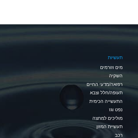
A
A
A
A
תעשיות
B
מים וזורמים
A
השקיה
רפואה/מדעי החיים
D
תעופה/חלל וצבא
D
התעשייה הכימית
נפט וגז
A
מוליכים למחצה
D
תעשיית המזון
רכב
A