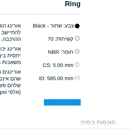
Ring
צבע
: שחור - Black
אורינג הו
להתיישב ב
קשיחות
: 70
ההרכבה, ו
אורינג יכ
חומר
: NBR
יחסית בין
משאבות מס
: 5.00 mm
CS
אורינגים 
: 585.00 mm
ID
שהם אינם 
שלהם פשו
(אלפי psi).
קבל הצעת מחיר
תאימות כימית