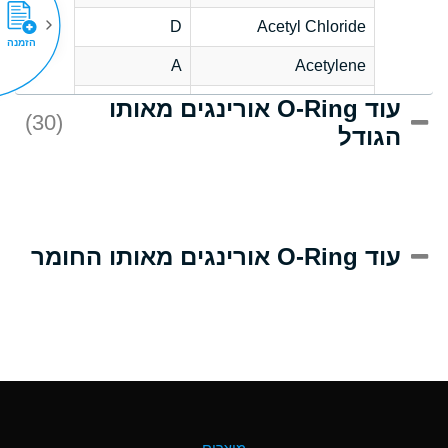
D
Acetyl Chloride
הזמנה
A
Acetylene
עוד O-Ring אורינגים מאותו
D
Acrlylonitrile
(30)
הגודל
A
Adipic Acid
D
Alkazene
(Dibromoethylbenzene)
A
Alum-NH3-Cr-K
עוד O-Ring אורינגים מאותו החומר
(Aqueous)
B
Aluminum Acetate
(Aqueous)
A
Aluminum Chloride
(Aqueous)
A
Aluminum Fluoride