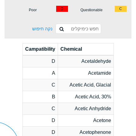
D
C
Poor
Questionable
נקה חיפוש
Campatibility
Chemical
D
Acetaldehyde
A
Acetamide
C
Acetic Acid, Glacial
B
Acetic Acid, 30%
C
Acetic Anhydride
D
Acetone
D
Acetophenone