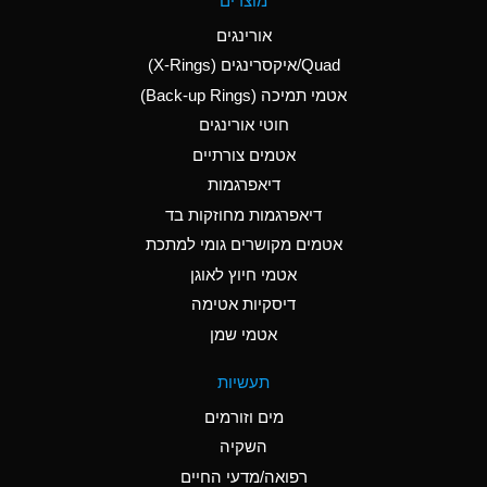
מוצרים
(Aqueous)
אורינגים
A
Aluminum Nitrate
Quad/איקסרינגים (X-Rings)
(Aqueous)
אטמי תמיכה (Back-up Rings)
A
Aluminum Phosphate
חוטי אורינגים
(Aqueous)
אטמים צורתיים
A
Aluminum Sulfate
דיאפרגמות
(Aqueous)
דיאפרגמות מחוזקות בד
B
Ammonia Anhydrous
אטמים מקושרים גומי למתכת
אטמי חיוץ לאוגן
A
Ammonia Gas (cold)
דיסקיות אטימה
D
Ammonia Gas (hot)
אטמי שמן
D
Ammonium Carbonate
תעשיות
(Aqueous)
מים וזורמים
A
Ammonium Chloride
השקיה
(Aqueous)
רפואה/מדעי החיים