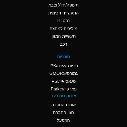
D
Ammonium Hydroxide
תעופה/חלל וצבא
(conc.)
התעשייה הכימית
נפט וגז
A
Ammonium Nitrate
(Aqueous)
מוליכים למחצה
תעשיית המזון
A
Ammonium Nitrite
רכב
(Aqueous)
D
Ammonium Persulfate
סוכניות
(Aqueous)
דופונט/Kalrez™
A
Ammonium Phosphate
גמורס/GMORS
(Aqueous)
פי.אס.איי/PSI
פארקר/Parker
A
Ammonium Sulfate
אודות טכנו עד
(Aqueous)
אודות החברה
D
Amyl Acetate (Banana
חזון החברה
Oil)
המפעל
B
Amyl Alcohol