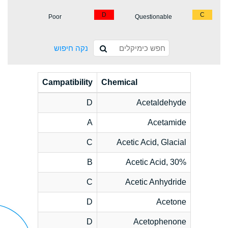
D
C
Poor
Questionable
נקה חיפוש
Campatibility
Chemical
D
Acetaldehyde
A
Acetamide
C
Acetic Acid, Glacial
B
Acetic Acid, 30%
C
Acetic Anhydride
D
Acetone
D
Acetophenone