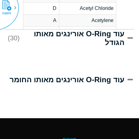
D
Acetyl Chloride
הזמנה
A
Acetylene
עוד O-Ring אורינגים מאותו
D
Acrlylonitrile
(30)
הגודל
A
Adipic Acid
D
Alkazene
(Dibromoethylbenzene)
A
Alum-NH3-Cr-K
עוד O-Ring אורינגים מאותו החומר
(Aqueous)
B
Aluminum Acetate
(Aqueous)
A
Aluminum Chloride
(Aqueous)
A
Aluminum Fluoride