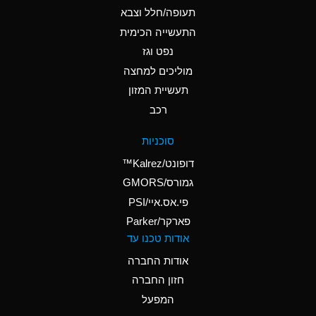
D
Ammonium Hydroxide
תעופה/חלל וצבא
(conc.)
התעשייה הכימית
נפט וגז
A
Ammonium Nitrate
(Aqueous)
מוליכים למחצה
תעשיית המזון
A
Ammonium Nitrite
רכב
(Aqueous)
D
Ammonium Persulfate
סוכניות
(Aqueous)
דופונט/Kalrez™
A
Ammonium Phosphate
גמורס/GMORS
(Aqueous)
פי.אס.איי/PSI
פארקר/Parker
A
Ammonium Sulfate
אודות טכנו עד
(Aqueous)
אודות החברה
D
Amyl Acetate (Banana
חזון החברה
Oil)
המפעל
B
Amyl Alcohol