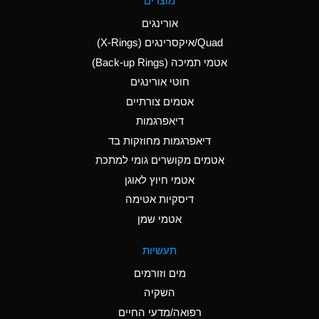
מוצרים
(Aqueous)
אורינגים
A
Aluminum Nitrate
Quad/איקסרינגים (X-Rings)
(Aqueous)
אטמי תמיכה (Back-up Rings)
A
Aluminum Phosphate
חוטי אורינגים
(Aqueous)
אטמים צורתיים
A
Aluminum Sulfate
דיאפרגמות
(Aqueous)
דיאפרגמות מחוזקות בד
B
Ammonia Anhydrous
אטמים מקושרים גומי למתכת
אטמי חיוץ לאוגן
A
Ammonia Gas (cold)
דיסקיות אטימה
D
Ammonia Gas (hot)
אטמי שמן
D
Ammonium Carbonate
תעשיות
(Aqueous)
מים וזורמים
A
Ammonium Chloride
השקיה
(Aqueous)
רפואה/מדעי החיים