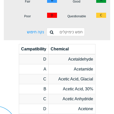
B
A
Fair
Good
D
C
Poor
Questionable
נקה חיפוש
Campatibility
Chemical
D
Acetaldehyde
A
Acetamide
C
Acetic Acid, Glacial
B
Acetic Acid, 30%
C
Acetic Anhydride
D
Acetone