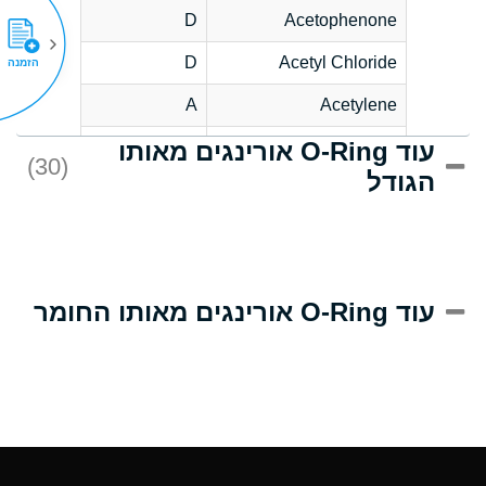
D
Acetophenone
D
Acetyl Chloride
הזמנה
A
Acetylene
עוד O-Ring אורינגים מאותו
D
Acrlylonitrile
(30)
הגודל
A
Adipic Acid
D
Alkazene
(Dibromoethylbenzene)
A
Alum-NH3-Cr-K
עוד O-Ring אורינגים מאותו החומר
(Aqueous)
B
Aluminum Acetate
(Aqueous)
A
Aluminum Chloride
(Aqueous)