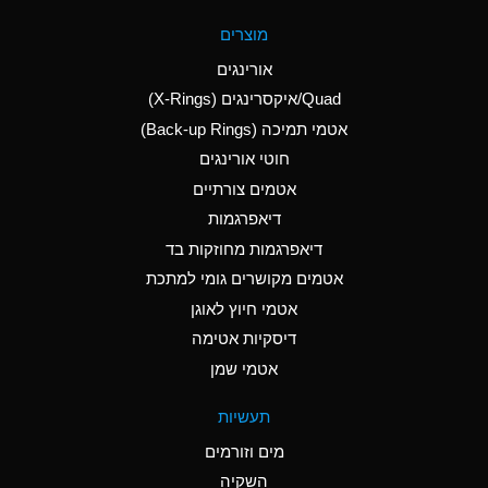
A
Aluminum Fluoride
מוצרים
(Aqueous)
אורינגים
A
Aluminum Nitrate
Quad/איקסרינגים (X-Rings)
(Aqueous)
אטמי תמיכה (Back-up Rings)
A
Aluminum Phosphate
חוטי אורינגים
(Aqueous)
אטמים צורתיים
A
Aluminum Sulfate
דיאפרגמות
(Aqueous)
דיאפרגמות מחוזקות בד
B
Ammonia Anhydrous
אטמים מקושרים גומי למתכת
אטמי חיוץ לאוגן
A
Ammonia Gas (cold)
דיסקיות אטימה
D
Ammonia Gas (hot)
אטמי שמן
D
Ammonium Carbonate
תעשיות
(Aqueous)
מים וזורמים
A
Ammonium Chloride
השקיה