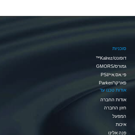
סוכניות
דופונט/Kalrez™
גמורס/GMORS
פי.אס.איי/PSI
פארקר/Parker
אודות טכנו עד
אודות החברה
חזון החברה
המפעל
איכות
פנה אלינו