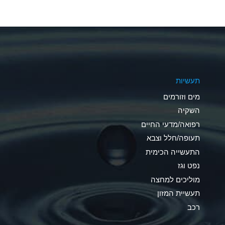
A
A
A
תעשיות
D
מים וזורמים
D
השקיה
רפואה/מדעי החיים
D
תעופה/חלל וצבא
A
התעשייה הכימית
נפט וגז
A
מוליכים למחצה
B
תעשיית המזון
רכב
A