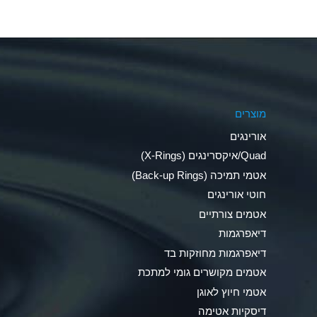
Aluminum Nitrate (Aqueous)
Aluminum Phosphate (Aqueous)
Aluminum Sulfate (Aqueous)
מוצרים
Ammonia Anhydrous
אורינגים
Ammonia Gas (cold)
Quad/איקסרינגים (X-Rings)
אטמי תמיכה (Back-up Rings)
Ammonia Gas (hot)
חוטי אורינגים
Ammonium Carbonate (Aqueous)
אטמים צורתיים
דיאפרגמות
Ammonium Chloride (Aqueous)
דיאפרגמות מחוזקות בד
Ammonium Hydroxide (conc.)
אטמים מקושרים גומי למתכת
אטמי חיוץ לאוגן
Ammonium Nitrate (Aqueous)
דיסקיות אטימה