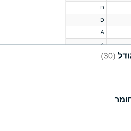
D
D
A
A
(30)
C
A
B
D
D
A
A