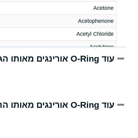
Acetone
Acetophenone
Acetyl Chloride
Acetylene
עוד O-Ring אורינגים מאותו הגודל
Acrlylonitrile
Adipic Acid
Alkazene (Dibromoethylbenzene)
Alum-NH3-Cr-K (Aqueous)
עוד O-Ring אורינגים מאותו החומר
Aluminum Acetate (Aqueous)
Aluminum Chloride (Aqueous)
Aluminum Fluoride (Aqueous)