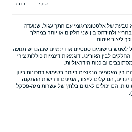
א טבעת של אלסטומר/גומי עם חתך עגול, שנועדה
חריץ ולהידחס בין שני חלקים או יותר במהלך
כך ליצור איטום.
ול לשמש ביישומים סטטיים או דינמיים שבהם יש תנועה
 החלקים לבין האורינג. דוגמאות דינמיות כוללות צירי
תובבים ובוכנות הידראוליות.
הם בין האטמים הנפוצים ביותר בשימוש במכונות כיוון
יקרים, הם קלים לייצור, אמינים ודרישות ההתקנה
טות. הם יכולים לאטום בלחץ של עשרות מגה-פסקל