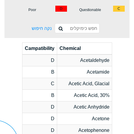
D
C
Poor
Questionable
נקה חיפוש
Campatibility
Chemical
D
Acetaldehyde
B
Acetamide
C
Acetic Acid, Glacial
B
Acetic Acid, 30%
D
Acetic Anhydride
D
Acetone
D
Acetophenone