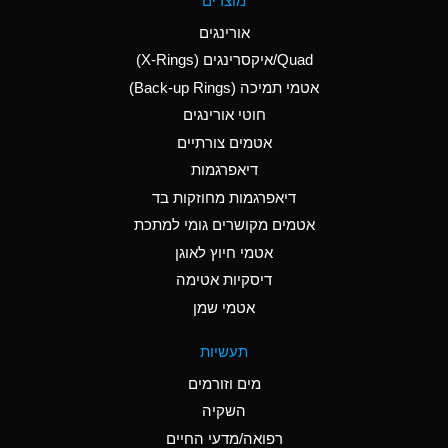
מוצרים
(Aqueous)
אורינגים
A
Aluminum Nitrate
Quad/איקסרינגים (X-Rings)
(Aqueous)
אטמי תמיכה (Back-up Rings)
A
Aluminum Phosphate
חוטי אורינגים
(Aqueous)
אטמים צורתיים
A
Aluminum Sulfate
דיאפרגמות
(Aqueous)
דיאפרגמות מחוזקות בד
D
Ammonia Anhydrous
אטמים מקושרים גומי למתכת
אטמי חיוץ לאוגן
D
Ammonia Gas (cold)
דיסקיות אטימה
D
Ammonia Gas (hot)
אטמי שמן
A
Ammonium Carbonate
תעשיות
(Aqueous)
מים וזורמים
A
Ammonium Chloride
השקיה
(Aqueous)
רפואה/מדעי החיים