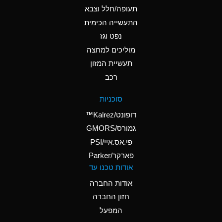
B
Ammonium Hydroxide
תעופה/חלל וצבא
(conc.)
התעשייה הכימית
נפט וגז
A
Ammonium Nitrate
(Aqueous)
מוליכים למחצה
תעשיית המזון
A
Ammonium Nitrite
רכב
(Aqueous)
A
Ammonium Persulfate
סוכניות
(Aqueous)
דופונט/Kalrez™
A
Ammonium Phosphate
גמורס/GMORS
(Aqueous)
פי.אס.איי/PSI
פארקר/Parker
B
Ammonium Sulfate
אודות טכנו עד
(Aqueous)
אודות החברה
D
Amyl Acetate (Banana
חזון החברה
Oil)
המפעל
B
Amyl Alcohol