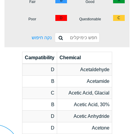
B
A
Fair
Good
D
C
Poor
Questionable
נקה חיפוש
Campatibility
Chemical
D
Acetaldehyde
B
Acetamide
C
Acetic Acid, Glacial
B
Acetic Acid, 30%
D
Acetic Anhydride
D
Acetone