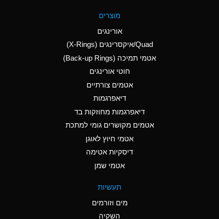
A
Aluminum Fluoride
מוצרים
(Aqueous)
אורינגים
A
Aluminum Nitrate
Quad/איקסרינגים (X-Rings)
(Aqueous)
אטמי תמיכה (Back-up Rings)
A
Aluminum Phosphate
חוטי אורינגים
(Aqueous)
אטמים צורתיים
A
Aluminum Sulfate
דיאפרגמות
(Aqueous)
דיאפרגמות מחוזקות בד
D
Ammonia Anhydrous
אטמים מקושרים גומי למתכת
אטמי חיוץ לאוגן
D
Ammonia Gas (cold)
דיסקיות אטימה
D
Ammonia Gas (hot)
אטמי שמן
A
Ammonium Carbonate
תעשיות
(Aqueous)
מים וזורמים
A
Ammonium Chloride
השקיה