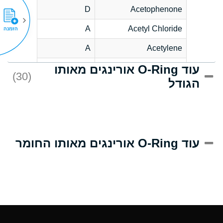
D
Acetophenone
A
Acetyl Chloride
הזמנה
A
Acetylene
עוד O-Ring אורינגים מאותו
C
Acrlylonitrile
(30)
הגודל
A
Adipic Acid
B
Alkazene
(Dibromoethylbenzene)
D
Alum-NH3-Cr-K
עוד O-Ring אורינגים מאותו החומר
(Aqueous)
D
Aluminum Acetate
(Aqueous)
A
Aluminum Chloride
(Aqueous)