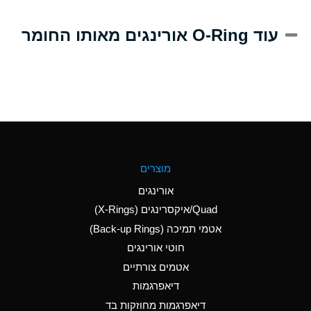
A
Alum-NH3-Cr-K
עוד O-Ring אורינגים מאותו החומר
(Aqueous)
D
Aluminum Acetate
(Aqueous)
B
Aluminum Chloride
(Aqueous)
B
Aluminum Fluoride
מוצרים
(Aqueous)
אורינגים
B
Aluminum Nitrate
Quad/איקסרינגים (X-Rings)
(Aqueous)
אטמי תמיכה (Back-up Rings)
A
Aluminum Phosphate
חוטי אורינגים
(Aqueous)
אטמים צורתיים
A
Aluminum Sulfate
דיאפרגמות
(Aqueous)
דיאפרגמות מחוזקות בד