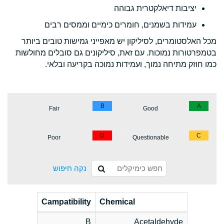
יציבות דיאלקטרית גבוהה
עמידות בשמנים, חומרים כימיים וממסים רבים
מכל האלסטומרים, לסיליקון יש מאפייני גמישות טובים ביותר
בטמפרטורות נמוכות. עם זאת, סיליקונים גם סובלים מחולשות
כמו חוזק מתיחה נמוך, ועמידות נמוכה בקריעה ובלאי.
B
A
Fair
Good
D
C
Poor
Questionable
נקה חיפוש
Campatibility
Chemical
B
Acetaldehyde