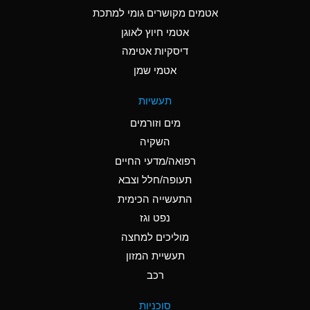
C
Ammonia Anhydrous
אטמים מקושרים גומי למתכת
אטמי חיוץ לאוגן
A
Ammonia Gas (cold)
דיסקיות אטימה
A
Ammonia Gas (hot)
אטמי שמן
*
Ammonium Carbonate
תעשיות
(Aqueous)
מים וזורמים
*
Ammonium Chloride
השקיה
(Aqueous)
רפואה/מדעי החיים
A
Ammonium Hydroxide
תעופה/חלל וצבא
(conc.)
התעשייה הכימית
נפט וגז
*
Ammonium Nitrate
(Aqueous)
מוליכים למחצה
תעשיית המזון
B
Ammonium Nitrite
רכב
(Aqueous)
*
Ammonium Persulfate
סוכניות