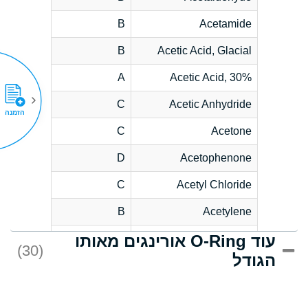
B
Acetamide
B
Acetic Acid, Glacial
A
Acetic Acid, 30%
C
Acetic Anhydride
הזמנה
C
Acetone
D
Acetophenone
C
Acetyl Chloride
B
Acetylene
עוד O-Ring אורינגים מאותו
D
Acrlylonitrile
(30)
הגודל
*
Adipic Acid
D
Alkazene
(Dibromoethylbenzene)