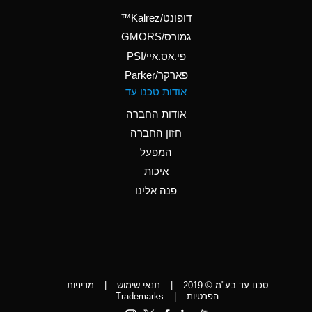
(Aqueous)
דופונט/Kalrez™
A
Ammonium Phosphate
גמורס/GMORS
(Aqueous)
פי.אס.איי/PSI
פארקר/Parker
*
Ammonium Sulfate
אודות טכנו עד
(Aqueous)
אודות החברה
D
Amyl Acetate (Banana
חזון החברה
Oil)
המפעל
D
Amyl Alcohol
איכות
*
Amyl Borate
פנה אלינו
D
Amyl
Chloronapthalene
D
Amyl Napthalene
טכנו עד בע"מ © 2019
|
תנאי שימוש
|
מדיניות
D
Aniline
הפרטיות
|
Trademarks