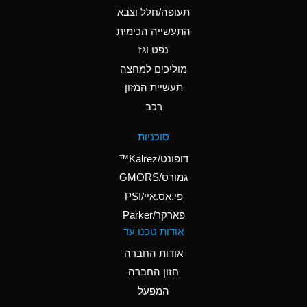
B
Ammonium Hydroxide
תעופה/חלל וצבא
(conc.)
התעשייה הכימית
נפט וגז
A
Ammonium Nitrate
(Aqueous)
מוליכים למחצה
תעשיית המזון
A
Ammonium Nitrite
רכב
(Aqueous)
A
Ammonium Persulfate
סוכניות
(Aqueous)
דופונט/Kalrez™
A
Ammonium Phosphate
גמורס/GMORS
(Aqueous)
פי.אס.איי/PSI
פארקר/Parker
B
Ammonium Sulfate
אודות טכנו עד
(Aqueous)
אודות החברה
D
Amyl Acetate (Banana
חזון החברה
Oil)
המפעל
B
Amyl Alcohol