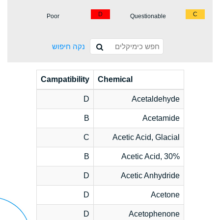
D
C
Poor
Questionable
נקה חיפוש
Campatibility
Chemical
D
Acetaldehyde
B
Acetamide
C
Acetic Acid, Glacial
B
Acetic Acid, 30%
D
Acetic Anhydride
D
Acetone
D
Acetophenone