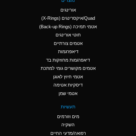
מוצרים
(Aqueous)
אורינגים
A
Aluminum Nitrate
Quad/איקסרינגים (X-Rings)
(Aqueous)
אטמי תמיכה (Back-up Rings)
A
Aluminum Phosphate
חוטי אורינגים
(Aqueous)
אטמים צורתיים
A
Aluminum Sulfate
דיאפרגמות
(Aqueous)
דיאפרגמות מחוזקות בד
D
Ammonia Anhydrous
אטמים מקושרים גומי למתכת
אטמי חיוץ לאוגן
D
Ammonia Gas (cold)
דיסקיות אטימה
D
Ammonia Gas (hot)
אטמי שמן
A
Ammonium Carbonate
תעשיות
(Aqueous)
מים וזורמים
A
Ammonium Chloride
השקיה
(Aqueous)
רפואה/מדעי החיים