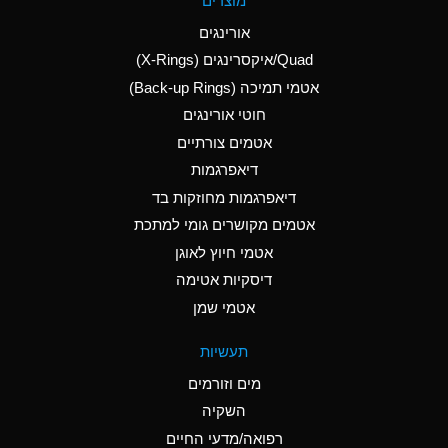
מוצרים
(Aqueous)
אורינגים
A
Aluminum Nitrate
Quad/איקסרינגים (X-Rings)
(Aqueous)
אטמי תמיכה (Back-up Rings)
A
Aluminum Phosphate
חוטי אורינגים
(Aqueous)
אטמים צורתיים
A
Aluminum Sulfate
דיאפרגמות
(Aqueous)
דיאפרגמות מחוזקות בד
B
Ammonia Anhydrous
אטמים מקושרים גומי למתכת
אטמי חיוץ לאוגן
A
Ammonia Gas (cold)
דיסקיות אטימה
D
Ammonia Gas (hot)
אטמי שמן
D
Ammonium Carbonate
תעשיות
(Aqueous)
מים וזורמים
A
Ammonium Chloride
השקיה
(Aqueous)
רפואה/מדעי החיים