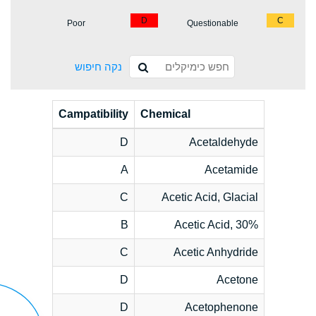
D
C
Poor
Questionable
נקה חיפוש
Campatibility
Chemical
D
Acetaldehyde
A
Acetamide
C
Acetic Acid, Glacial
B
Acetic Acid, 30%
C
Acetic Anhydride
D
Acetone
D
Acetophenone