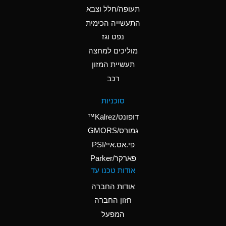
D
Ammonium Hydroxide
תעופה/חלל וצבא
(conc.)
התעשייה הכימית
נפט וגז
A
Ammonium Nitrate
(Aqueous)
מוליכים למחצה
תעשיית המזון
A
Ammonium Nitrite
רכב
(Aqueous)
D
Ammonium Persulfate
סוכניות
(Aqueous)
דופונט/Kalrez™
A
Ammonium Phosphate
גמורס/GMORS
(Aqueous)
פי.אס.איי/PSI
פארקר/Parker
A
Ammonium Sulfate
אודות טכנו עד
(Aqueous)
אודות החברה
D
Amyl Acetate (Banana
חזון החברה
Oil)
המפעל
B
Amyl Alcohol