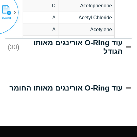
D
Acetophenone
A
Acetyl Chloride
הזמנה
A
Acetylene
עוד O-Ring אורינגים מאותו
C
Acrlylonitrile
(30)
הגודל
A
Adipic Acid
B
Alkazene
(Dibromoethylbenzene)
D
Alum-NH3-Cr-K
עוד O-Ring אורינגים מאותו החומר
(Aqueous)
D
Aluminum Acetate
(Aqueous)
A
Aluminum Chloride
(Aqueous)