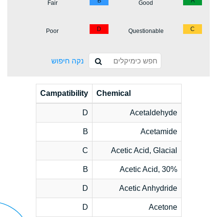
B
A
Fair
Good
D
C
Poor
Questionable
נקה חיפוש
Campatibility
Chemical
D
Acetaldehyde
B
Acetamide
C
Acetic Acid, Glacial
B
Acetic Acid, 30%
D
Acetic Anhydride
D
Acetone