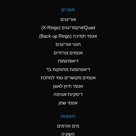
A
Aluminum Fluoride
מוצרים
(Aqueous)
אורינגים
A
Aluminum Nitrate
Quad/איקסרינגים (X-Rings)
(Aqueous)
אטמי תמיכה (Back-up Rings)
A
Aluminum Phosphate
חוטי אורינגים
(Aqueous)
אטמים צורתיים
A
Aluminum Sulfate
דיאפרגמות
(Aqueous)
דיאפרגמות מחוזקות בד
D
Ammonia Anhydrous
אטמים מקושרים גומי למתכת
אטמי חיוץ לאוגן
D
Ammonia Gas (cold)
דיסקיות אטימה
D
Ammonia Gas (hot)
אטמי שמן
A
Ammonium Carbonate
תעשיות
(Aqueous)
מים וזורמים
A
Ammonium Chloride
השקיה