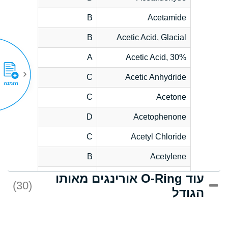
B
Acetamide
B
Acetic Acid, Glacial
A
Acetic Acid, 30%
C
Acetic Anhydride
הזמנה
C
Acetone
D
Acetophenone
C
Acetyl Chloride
B
Acetylene
עוד O-Ring אורינגים מאותו
D
Acrlylonitrile
(30)
הגודל
*
Adipic Acid
D
Alkazene
(Dibromoethylbenzene)