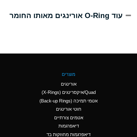
A
Alum-NH3-Cr-K
עוד O-Ring אורינגים מאותו החומר
(Aqueous)
D
Aluminum Acetate
(Aqueous)
B
Aluminum Chloride
(Aqueous)
B
Aluminum Fluoride
מוצרים
(Aqueous)
אורינגים
B
Aluminum Nitrate
Quad/איקסרינגים (X-Rings)
(Aqueous)
אטמי תמיכה (Back-up Rings)
A
Aluminum Phosphate
חוטי אורינגים
(Aqueous)
אטמים צורתיים
A
Aluminum Sulfate
דיאפרגמות
(Aqueous)
דיאפרגמות מחוזקות בד