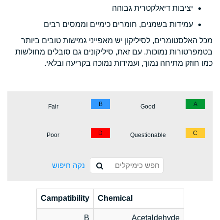
יציבות דיאלקטרית גבוהה
עמידות בשמנים, חומרים כימיים וממסים רבים
מכל האלסטומרים, לסיליקון יש מאפייני גמישות טובים ביותר
בטמפרטורות נמוכות. עם זאת, סיליקונים גם סובלים מחולשות
כמו חוזק מתיחה נמוך, ועמידות נמוכה בקריעה ובלאי.
B
A
Fair
Good
D
C
Poor
Questionable
נקה חיפוש
Campatibility
Chemical
B
Acetaldehyde