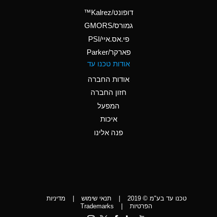
(Aqueous)
דופונט/Kalrez™
A
Ammonium Phosphate
גמורס/GMORS
(Aqueous)
פי.אס.איי/PSI
פארקר/Parker
*
Ammonium Sulfate
אודות טכנו עד
(Aqueous)
אודות החברה
D
Amyl Acetate (Banana
חזון החברה
Oil)
המפעל
D
Amyl Alcohol
איכות
*
Amyl Borate
פנה אלינו
D
Amyl
Chloronapthalene
D
Amyl Napthalene
טכנו עד בע"מ © 2019
|
תנאי שימוש
|
מדיניות
D
Aniline
הפרטיות
|
Trademarks