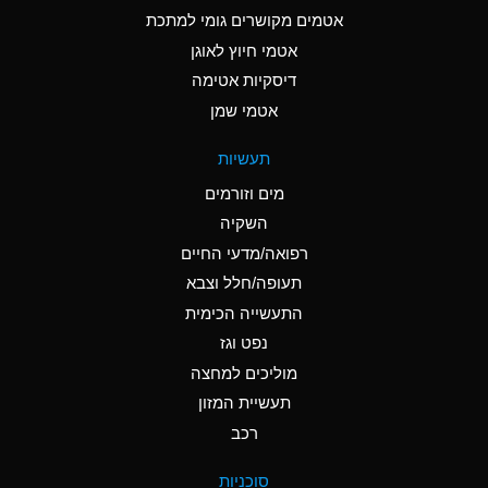
C
Ammonia Anhydrous
אטמים מקושרים גומי למתכת
אטמי חיוץ לאוגן
A
Ammonia Gas (cold)
דיסקיות אטימה
A
Ammonia Gas (hot)
אטמי שמן
*
Ammonium Carbonate
תעשיות
(Aqueous)
מים וזורמים
*
Ammonium Chloride
השקיה
(Aqueous)
רפואה/מדעי החיים
A
Ammonium Hydroxide
תעופה/חלל וצבא
(conc.)
התעשייה הכימית
נפט וגז
*
Ammonium Nitrate
(Aqueous)
מוליכים למחצה
תעשיית המזון
B
Ammonium Nitrite
רכב
(Aqueous)
*
Ammonium Persulfate
סוכניות