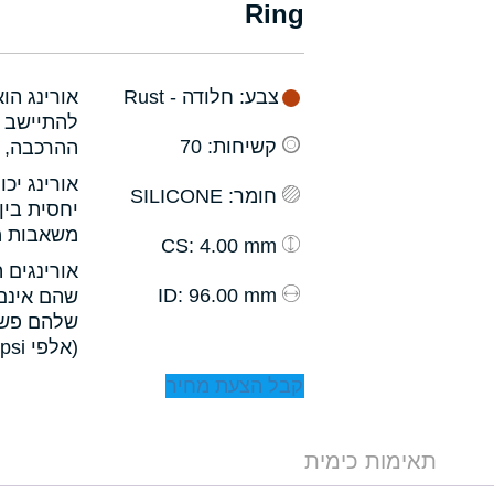
Ring
צבע
: חלודה - Rust
אורינג הו
להתיישב ב
קשיחות
: 70
ההרכבה, ו
אורינג יכ
חומר
: SILICONE
יחסית בין
משאבות מס
: 4.00 mm
CS
אורינגים 
: 96.00 mm
ID
שהם אינם 
שלהם פשו
(אלפי psi).
קבל הצעת מחיר
תאימות כימית