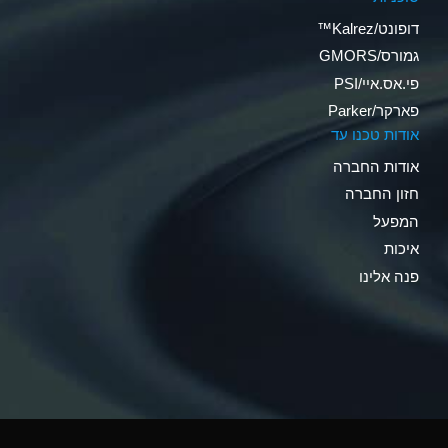
דופונט/Kalrez™
גמורס/GMORS
פי.אס.איי/PSI
פארקר/Parker
אודות טכנו עד
אודות החברה
חזון החברה
המפעל
איכות
פנה אלינו