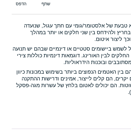
א טבעת של אלסטומר/גומי עם חתך עגול, שנועדה
חריץ ולהידחס בין שני חלקים או יותר במהלך
כך ליצור איטום.
ול לשמש ביישומים סטטיים או דינמיים שבהם יש תנועה
 החלקים לבין האורינג. דוגמאות דינמיות כוללות צירי
תובבים ובוכנות הידראוליות.
הם בין האטמים הנפוצים ביותר בשימוש במכונות כיוון
יקרים, הם קלים לייצור, אמינים ודרישות ההתקנה
טות. הם יכולים לאטום בלחץ של עשרות מגה-פסקל