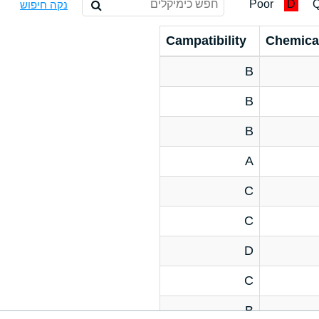
Poor
D
Q
נקה חיפוש
Campatibility
Chemica
B
B
B
A
C
C
D
C
B