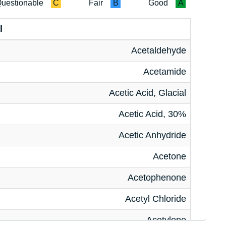
uestionable
C
Fair
B
Good
A
l
Acetaldehyde
Acetamide
Acetic Acid, Glacial
Acetic Acid, 30%
Acetic Anhydride
Acetone
Acetophenone
Acetyl Chloride
Acetylene