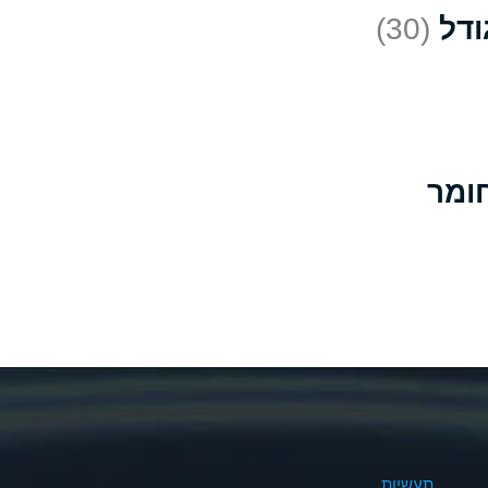
(30)
D
*
D
A
D
B
B
B
A
A
תעשיות