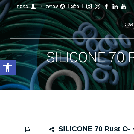
בלוג
עברית
כניסה
אלינו
פתח סרגל
אורינג חלודה - 96.00×4.00 SILICONE 70 Rust O-