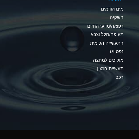
C
מים וזורמים
A
השקיה
רפואה/מדעי החיים
A
תעופה/חלל וצבא
*
התעשייה הכימית
נפט וגז
*
מוליכים למחצה
A
תעשיית המזון
רכב
*
B
*
A
*