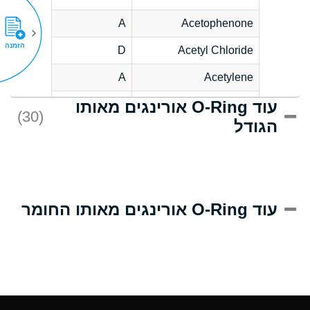
A
Acetophenone
הזמנה
D
Acetyl Chloride
A
Acetylene
עוד O-Ring אורינגים מאותו
D
Acrlylonitrile
(30)
הגודל
A
Adipic Acid
D
Alkazene
(Dibromoethylbenzene)
A
Alum-NH3-Cr-K
עוד O-Ring אורינגים מאותו החומר
(Aqueous)
A
Aluminum Acetate
(Aqueous)
A
Aluminum Chloride
(Aqueous)