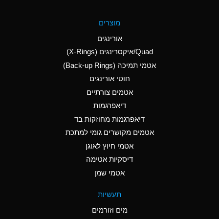
A
Aluminum Fluoride
מוצרים
(Aqueous)
אורינגים
A
Aluminum Nitrate
Quad/איקסרינגים (X-Rings)
(Aqueous)
אטמי תמיכה (Back-up Rings)
A
Aluminum Phosphate
חוטי אורינגים
(Aqueous)
אטמים צורתיים
A
Aluminum Sulfate
דיאפרגמות
(Aqueous)
דיאפרגמות מחוזקות בד
A
Ammonia Anhydrous
אטמים מקושרים גומי למתכת
אטמי חיוץ לאוגן
A
Ammonia Gas (cold)
דיסקיות אטימה
B
Ammonia Gas (hot)
אטמי שמן
*
Ammonium Carbonate
תעשיות
(Aqueous)
מים וזורמים
A
Ammonium Chloride