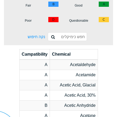
B
A
Fair
Good
D
C
Poor
Questionable
נקה חיפוש
Campatibility
Chemical
A
Acetaldehyde
A
Acetamide
A
Acetic Acid, Glacial
A
Acetic Acid, 30%
B
Acetic Anhydride
A
Acetone