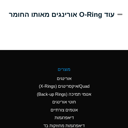
A
Alum-NH3-Cr-K
עוד O-Ring אורינגים מאותו החומר
(Aqueous)
D
Aluminum Acetate
(Aqueous)
B
Aluminum Chloride
(Aqueous)
B
Aluminum Fluoride
מוצרים
(Aqueous)
אורינגים
B
Aluminum Nitrate
Quad/איקסרינגים (X-Rings)
(Aqueous)
אטמי תמיכה (Back-up Rings)
A
Aluminum Phosphate
חוטי אורינגים
(Aqueous)
אטמים צורתיים
A
Aluminum Sulfate
דיאפרגמות
(Aqueous)
דיאפרגמות מחוזקות בד