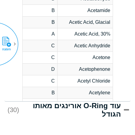
B
Acetamide
B
Acetic Acid, Glacial
A
Acetic Acid, 30%
C
Acetic Anhydride
הזמנה
C
Acetone
D
Acetophenone
C
Acetyl Chloride
B
Acetylene
עוד O-Ring אורינגים מאותו
D
Acrlylonitrile
(30)
הגודל
*
Adipic Acid
D
Alkazene
(Dibromoethylbenzene)