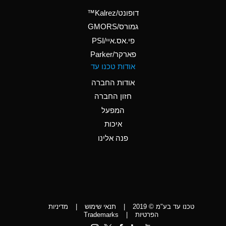
(Aqueous)
דופונט/Kalrez™
A
Ammonium Phosphate
גמורס/GMORS
(Aqueous)
פי.אס.איי/PSI
פארקר/Parker
*
Ammonium Sulfate
אודות טכנו עד
(Aqueous)
אודות החברה
D
Amyl Acetate (Banana
חזון החברה
Oil)
המפעל
D
Amyl Alcohol
איכות
*
Amyl Borate
פנה אלינו
D
Amyl
Chloronapthalene
D
Amyl Napthalene
טכנו עד בע"מ © 2019
|
תנאי שימוש
|
מדיניות
D
Aniline
הפרטיות
|
Trademarks