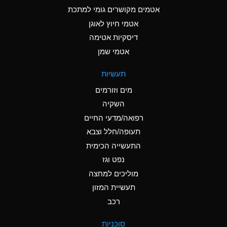
C
Ammonia Anhydrous
אטמים מקושרים גומי למתכת
אטמי חיוץ לאוגן
A
Ammonia Gas (cold)
דיסקיות אטימה
A
Ammonia Gas (hot)
אטמי שמן
*
Ammonium Carbonate
תעשיות
(Aqueous)
מים וזורמים
*
Ammonium Chloride
השקיה
(Aqueous)
רפואה/מדעי החיים
A
Ammonium Hydroxide
תעופה/חלל וצבא
(conc.)
התעשייה הכימית
נפט וגז
*
Ammonium Nitrate
(Aqueous)
מוליכים למחצה
תעשיית המזון
B
Ammonium Nitrite
רכב
(Aqueous)
*
Ammonium Persulfate
סוכניות