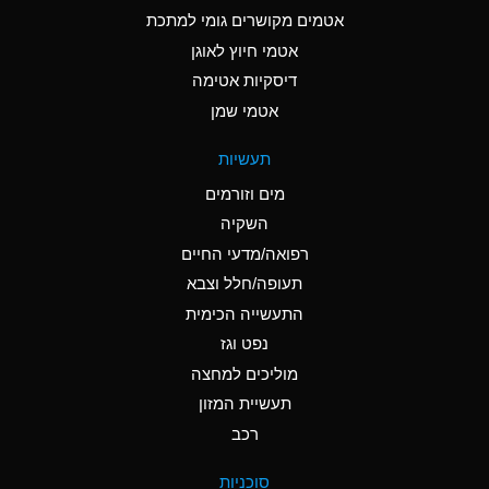
C
Ammonia Anhydrous
אטמים מקושרים גומי למתכת
אטמי חיוץ לאוגן
A
Ammonia Gas (cold)
דיסקיות אטימה
A
Ammonia Gas (hot)
אטמי שמן
*
Ammonium Carbonate
תעשיות
(Aqueous)
מים וזורמים
*
Ammonium Chloride
השקיה
(Aqueous)
רפואה/מדעי החיים
A
Ammonium Hydroxide
תעופה/חלל וצבא
(conc.)
התעשייה הכימית
נפט וגז
*
Ammonium Nitrate
(Aqueous)
מוליכים למחצה
תעשיית המזון
B
Ammonium Nitrite
רכב
(Aqueous)
*
Ammonium Persulfate
סוכניות