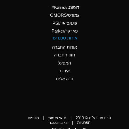
(Aqueous)
דופונט/Kalrez™
A
Ammonium Phosphate
גמורס/GMORS
(Aqueous)
פי.אס.איי/PSI
פארקר/Parker
*
Ammonium Sulfate
אודות טכנו עד
(Aqueous)
אודות החברה
D
Amyl Acetate (Banana
חזון החברה
Oil)
המפעל
D
Amyl Alcohol
איכות
*
Amyl Borate
פנה אלינו
D
Amyl
Chloronapthalene
D
Amyl Napthalene
טכנו עד בע"מ © 2019
|
תנאי שימוש
|
מדיניות
D
Aniline
הפרטיות
|
Trademarks