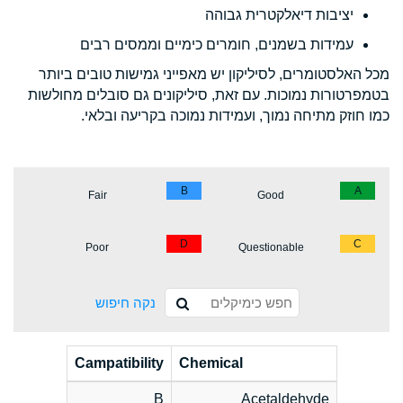
יציבות דיאלקטרית גבוהה
עמידות בשמנים, חומרים כימיים וממסים רבים
מכל האלסטומרים, לסיליקון יש מאפייני גמישות טובים ביותר
בטמפרטורות נמוכות. עם זאת, סיליקונים גם סובלים מחולשות
כמו חוזק מתיחה נמוך, ועמידות נמוכה בקריעה ובלאי.
B
A
Fair
Good
D
C
Poor
Questionable
נקה חיפוש
Campatibility
Chemical
B
Acetaldehyde