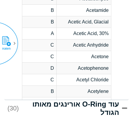
B
Acetamide
B
Acetic Acid, Glacial
A
Acetic Acid, 30%
C
Acetic Anhydride
הזמנה
C
Acetone
D
Acetophenone
C
Acetyl Chloride
B
Acetylene
עוד O-Ring אורינגים מאותו
D
Acrlylonitrile
(30)
הגודל
*
Adipic Acid
D
Alkazene
(Dibromoethylbenzene)