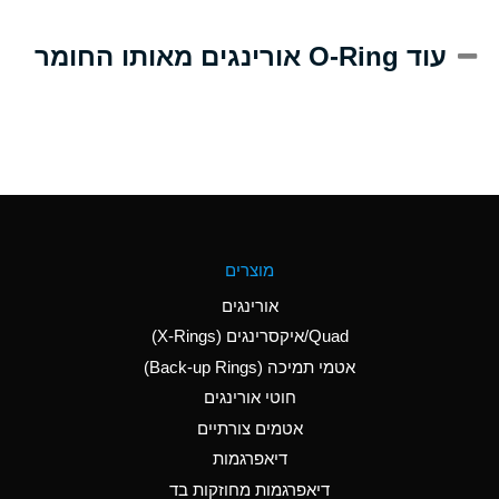
A
Alum-NH3-Cr-K
עוד O-Ring אורינגים מאותו החומר
(Aqueous)
D
Aluminum Acetate
(Aqueous)
B
Aluminum Chloride
(Aqueous)
B
Aluminum Fluoride
מוצרים
(Aqueous)
אורינגים
B
Aluminum Nitrate
Quad/איקסרינגים (X-Rings)
(Aqueous)
אטמי תמיכה (Back-up Rings)
A
Aluminum Phosphate
חוטי אורינגים
(Aqueous)
אטמים צורתיים
A
Aluminum Sulfate
דיאפרגמות
(Aqueous)
דיאפרגמות מחוזקות בד