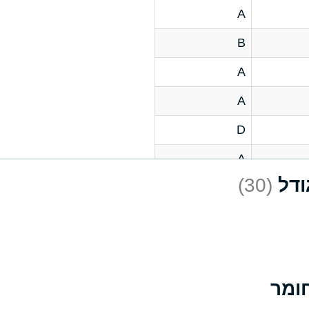
A
B
A
A
D
A
(30)
D
A
D
A
A