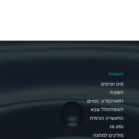
A
A
A
A
A
תעשיות
A
מים וזורמים
A
השקיה
רפואה/מדעי החיים
B
תעופה/חלל וצבא
*
התעשייה הכימית
נפט וגז
A
מוליכים למחצה