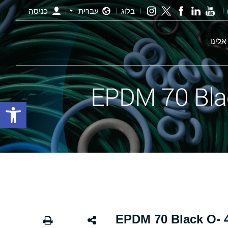
בלוג
עברית
כניסה
אלינו
פתח סרגל
אורינג שחור - 127.00×4.00 EPDM 70 Black O-