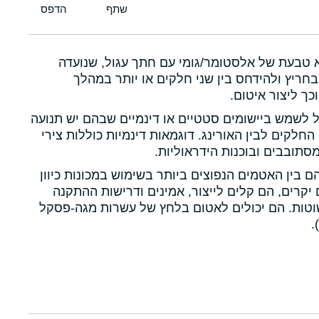
א טבעת של אלסטומר/גומי עם חתך עגול, שנועדה
חריץ ולהידחס בין שני חלקים או יותר במהלך
כך ליצור איטום.
ול לשמש ביישומים סטטיים או דינמיים שבהם יש תנועה
 החלקים לבין האורינג. דוגמאות דינמיות כוללות צירי
תובבים ובוכנות הידראוליות.
הם בין האטמים הנפוצים ביותר בשימוש במכונות כיוון
יקרים, הם קלים לייצור, אמינים ודרישות ההתקנה
טות. הם יכולים לאטום בלחץ של עשרות מגה-פסקל