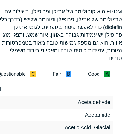
EPDM הוא קופולימר של אתילן ופרופילן, בשילוב עם
טרפולימר של אתילן, פרופילן ומונומר שלישי (בדרך כלל
diolefin) כדי לאפשר גיפור בגופרית. לגומי אתילן
פרופילן יש עמידות גבוהה באוזון, אור שמש, ותנאי מזג
אוויר. הוא גם מספק גמישות טובה מאוד בטמפרטורות
נמוכות, עמידות כימית טובה ומאפייני בידוד חשמלי
טובים.
uestionable
C
Fair
B
Good
A
l
Acetaldehyde
Acetamide
Acetic Acid, Glacial