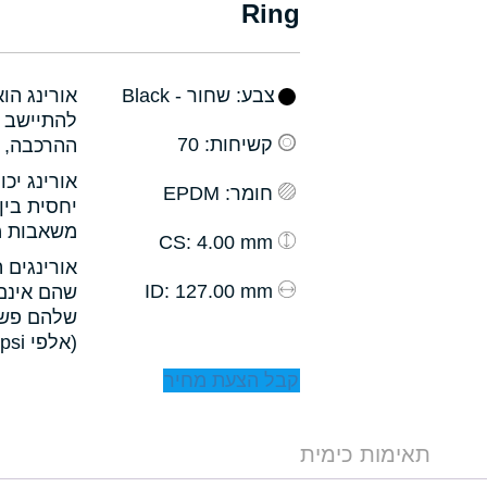
Ring
צבע
: שחור - Black
אורינג הו
להתיישב ב
קשיחות
: 70
ההרכבה, ו
אורינג יכ
חומר
: EPDM
יחסית בין
משאבות מס
: 4.00 mm
CS
אורינגים 
: 127.00 mm
ID
שהם אינם 
שלהם פשו
(אלפי psi).
קבל הצעת מחיר
תאימות כימית