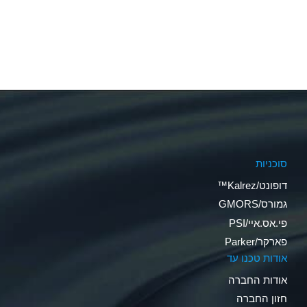
סוכניות
דופונט/Kalrez™
גמורס/GMORS
פי.אס.איי/PSI
פארקר/Parker
אודות טכנו עד
אודות החברה
חזון החברה