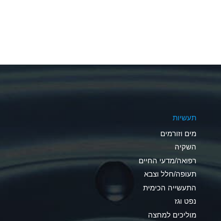
A
A
A
A
A
תעשיות
A
מים וזורמים
A
השקיה
רפואה/מדעי החיים
B
תעופה/חלל וצבא
*
התעשייה הכימית
נפט וגז
A
מוליכים למחצה