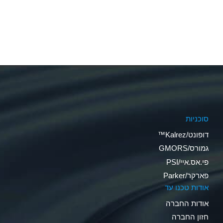
סוכניות
דופונט/Kalrez™
גמורס/GMORS
פי.אס.איי/PSI
פארקר/Parker
אודות טכנו עד
אודות החברה
חזון החברה