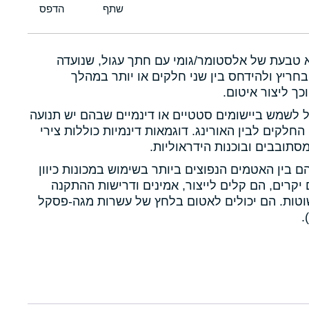
א טבעת של אלסטומר/גומי עם חתך עגול, שנועדה
חריץ ולהידחס בין שני חלקים או יותר במהלך
כך ליצור איטום.
ול לשמש ביישומים סטטיים או דינמיים שבהם יש תנועה
 החלקים לבין האורינג. דוגמאות דינמיות כוללות צירי
תובבים ובוכנות הידראוליות.
הם בין האטמים הנפוצים ביותר בשימוש במכונות כיוון
יקרים, הם קלים לייצור, אמינים ודרישות ההתקנה
טות. הם יכולים לאטום בלחץ של עשרות מגה-פסקל