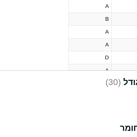
A
B
A
A
D
A
(30)
D
A
D
A
A