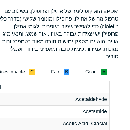
EPDM הוא קופולימר של אתילן ופרופילן, בשילוב עם
טרפולימר של אתילן, פרופילן ומונומר שלישי (בדרך כלל
diolefin) כדי לאפשר גיפור בגופרית. לגומי אתילן
פרופילן יש עמידות גבוהה באוזון, אור שמש, ותנאי מזג
אוויר. הוא גם מספק גמישות טובה מאוד בטמפרטורות
נמוכות, עמידות כימית טובה ומאפייני בידוד חשמלי
טובים.
uestionable
C
Fair
B
Good
A
l
Acetaldehyde
Acetamide
Acetic Acid, Glacial