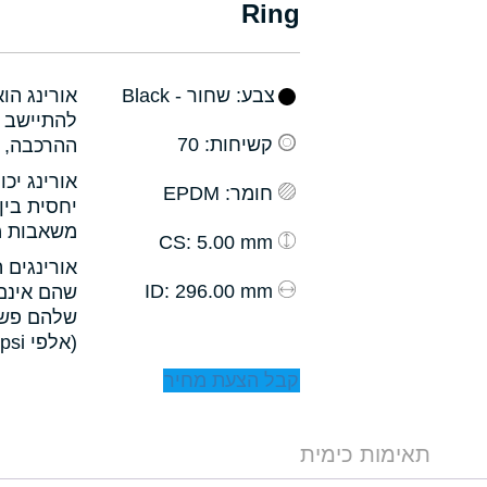
Ring
צבע
: שחור - Black
אורינג הו
להתיישב ב
קשיחות
: 70
ההרכבה, ו
אורינג יכ
חומר
: EPDM
יחסית בין
משאבות מס
: 5.00 mm
CS
אורינגים 
: 296.00 mm
ID
שהם אינם 
שלהם פשו
(אלפי psi).
קבל הצעת מחיר
תאימות כימית