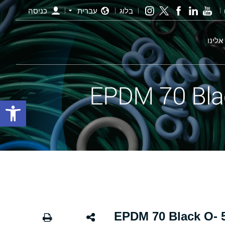
בלוג
עברית
כניסה
אלינו
פתח סרגל
אורינג שחור - 296.00×5.00 EPDM 70 Black O-