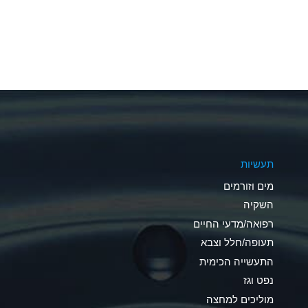
A
A
A
A
A
תעשיות
A
מים וזורמים
A
השקיה
רפואה/מדעי החיים
B
תעופה/חלל וצבא
*
התעשייה הכימית
נפט וגז
A
מוליכים למחצה