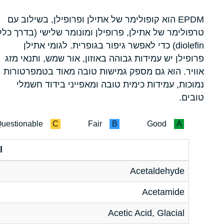
EPDM הוא קופולימר של אתילן ופרופילן, בשילוב עם
טרפולימר של אתילן, פרופילן ומונומר שלישי (בדרך כלל
diolefin) כדי לאפשר גיפור בגופרית. לגומי אתילן
פרופילן יש עמידות גבוהה באוזון, אור שמש, ותנאי מזג
אוויר. הוא גם מספק גמישות טובה מאוד בטמפרטורות
נמוכות, עמידות כימית טובה ומאפייני בידוד חשמלי
טובים.
uestionable
C
Fair
B
Good
A
l
Acetaldehyde
Acetamide
Acetic Acid, Glacial