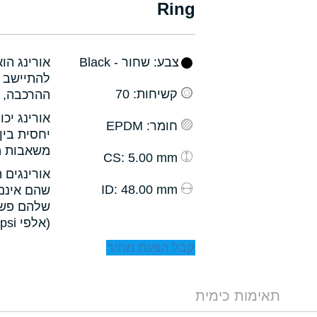
Ring
צבע
: שחור - Black
אורינג הו
להתיישב ב
קשיחות
: 70
ההרכבה, ו
אורינג יכ
חומר
: EPDM
יחסית בין
משאבות מס
: 5.00 mm
CS
אורינגים 
: 48.00 mm
ID
שהם אינם 
שלהם פשו
(אלפי psi).
קבל הצעת מחיר
תאימות כימית