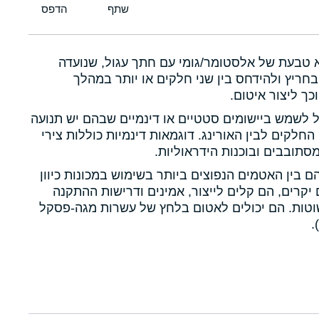
א טבעת של אלסטומר/גומי עם חתך עגול, שנועדה
חריץ ולהידחס בין שני חלקים או יותר במהלך
כך ליצור איטום.
ול לשמש ביישומים סטטיים או דינמיים שבהם יש תנועה
 החלקים לבין האורינג. דוגמאות דינמיות כוללות צירי
תובבים ובוכנות הידראוליות.
הם בין האטמים הנפוצים ביותר בשימוש במכונות כיוון
יקרים, הם קלים לייצור, אמינים ודרישות ההתקנה
טות. הם יכולים לאטום בלחץ של עשרות מגה-פסקל