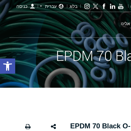
בלוג
עברית
כניסה
אלינו
פתח סרגל
אורינג שחור - 48.00×5.00 EPDM 70 Black O-