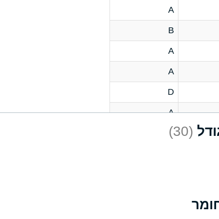
A
B
A
A
D
A
(30)
D
A
D
A
A