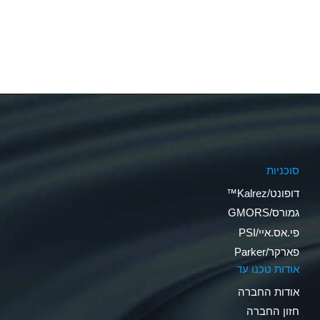
סוכניות
דופונט/Kalrez™
גמורס/GMORS
פי.אס.איי/PSI
פארקר/Parker
אודות טכנו עד
אודות החברה
חזון החברה