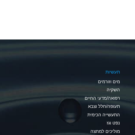
A
A
A
A
A
תעשיות
A
מים וזורמים
A
השקיה
רפואה/מדעי החיים
B
תעופה/חלל וצבא
*
התעשייה הכימית
נפט וגז
A
מוליכים למחצה