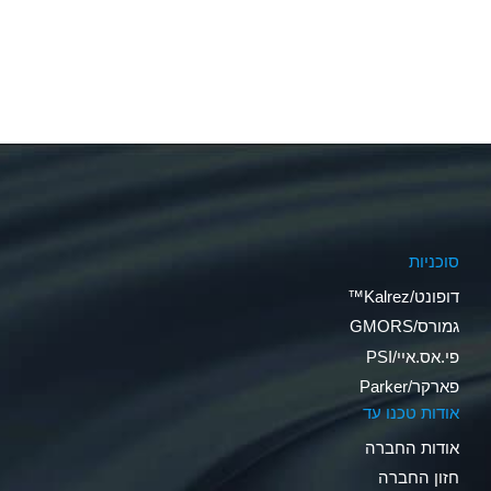
סוכניות
דופונט/Kalrez™
גמורס/GMORS
פי.אס.איי/PSI
פארקר/Parker
אודות טכנו עד
אודות החברה
חזון החברה