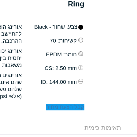
Ring
צבע
: שחור - Black
אורינג הו
להתיישב ב
קשיחות
: 70
ההרכבה, ו
אורינג יכ
חומר
: EPDM
יחסית בין
משאבות מס
: 2.50 mm
CS
אורינגים 
: 144.00 mm
ID
שהם אינם 
שלהם פשו
(אלפי psi).
קבל הצעת מחיר
תאימות כימית