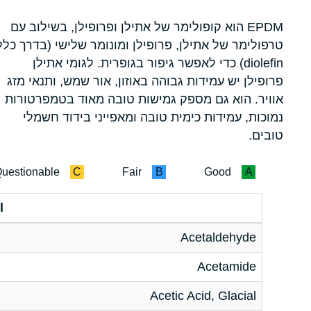
EPDM הוא קופולימר של אתילן ופרופילן, בשילוב עם
טרפולימר של אתילן, פרופילן ומונומר שלישי (בדרך כלל
diolefin) כדי לאפשר גיפור בגופרית. לגומי אתילן
פרופילן יש עמידות גבוהה באוזון, אור שמש, ותנאי מזג
אוויר. הוא גם מספק גמישות טובה מאוד בטמפרטורות
נמוכות, עמידות כימית טובה ומאפייני בידוד חשמלי
טובים.
uestionable
C
Fair
B
Good
A
l
Acetaldehyde
Acetamide
Acetic Acid, Glacial