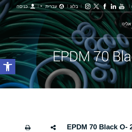
בלוג
עברית
כניסה
אלינו
פתח סרגל
אורינג שחור - 144.00×2.50 EPDM 70 Black O-