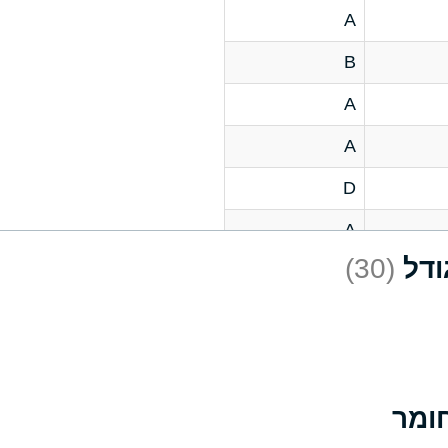
A
B
A
A
D
A
(30)
D
A
D
A
A