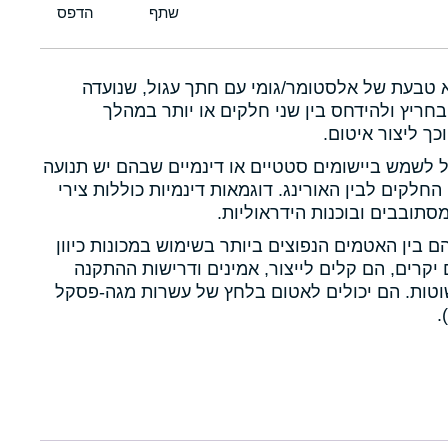
א טבעת של אלסטומר/גומי עם חתך עגול, שנועדה
חריץ ולהידחס בין שני חלקים או יותר במהלך
כך ליצור איטום.
ול לשמש ביישומים סטטיים או דינמיים שבהם יש תנועה
 החלקים לבין האורינג. דוגמאות דינמיות כוללות צירי
תובבים ובוכנות הידראוליות.
הם בין האטמים הנפוצים ביותר בשימוש במכונות כיוון
יקרים, הם קלים לייצור, אמינים ודרישות ההתקנה
טות. הם יכולים לאטום בלחץ של עשרות מגה-פסקל