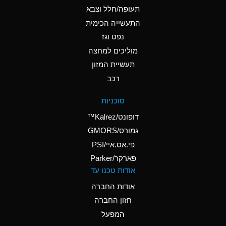
D
Ammonium Hydroxide
תעופה/חלל וצבא
(conc.)
התעשייה הכימית
נפט וגז
A
Ammonium Nitrate
(Aqueous)
מוליכים למחצה
תעשיית המזון
A
Ammonium Nitrite
רכב
(Aqueous)
D
Ammonium Persulfate
סוכניות
(Aqueous)
דופונט/Kalrez™
A
Ammonium Phosphate
גמורס/GMORS
(Aqueous)
פי.אס.איי/PSI
פארקר/Parker
A
Ammonium Sulfate
אודות טכנו עד
(Aqueous)
אודות החברה
D
Amyl Acetate (Banana
חזון החברה
Oil)
המפעל
B
Amyl Alcohol