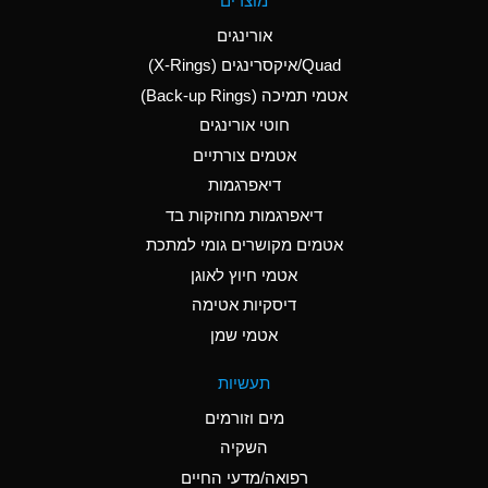
מוצרים
(Aqueous)
אורינגים
A
Aluminum Nitrate
Quad/איקסרינגים (X-Rings)
(Aqueous)
אטמי תמיכה (Back-up Rings)
A
Aluminum Phosphate
חוטי אורינגים
(Aqueous)
אטמים צורתיים
A
Aluminum Sulfate
דיאפרגמות
(Aqueous)
דיאפרגמות מחוזקות בד
B
Ammonia Anhydrous
אטמים מקושרים גומי למתכת
אטמי חיוץ לאוגן
A
Ammonia Gas (cold)
דיסקיות אטימה
D
Ammonia Gas (hot)
אטמי שמן
D
Ammonium Carbonate
תעשיות
(Aqueous)
מים וזורמים
A
Ammonium Chloride
השקיה
(Aqueous)
רפואה/מדעי החיים