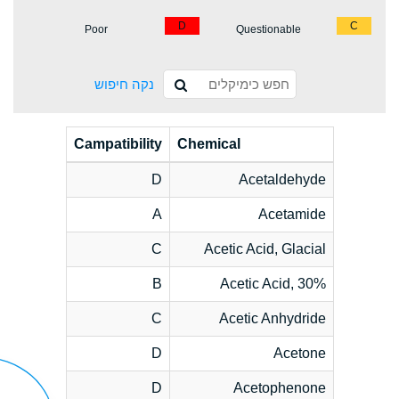
D
C
Poor
Questionable
נקה חיפוש
Campatibility
Chemical
D
Acetaldehyde
A
Acetamide
C
Acetic Acid, Glacial
B
Acetic Acid, 30%
C
Acetic Anhydride
D
Acetone
D
Acetophenone