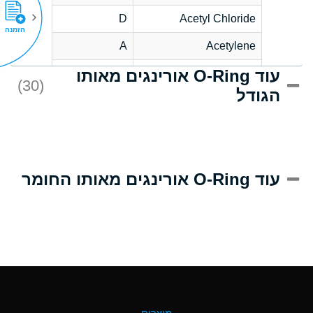
D
Acetyl Chloride
הזמנה
A
Acetylene
עוד O-Ring אורינגים מאותו
D
Acrlylonitrile
(30)
הגודל
A
Adipic Acid
D
Alkazene
(Dibromoethylbenzene)
A
Alum-NH3-Cr-K
עוד O-Ring אורינגים מאותו החומר
(Aqueous)
B
Aluminum Acetate
(Aqueous)
A
Aluminum Chloride
(Aqueous)
A
Aluminum Fluoride