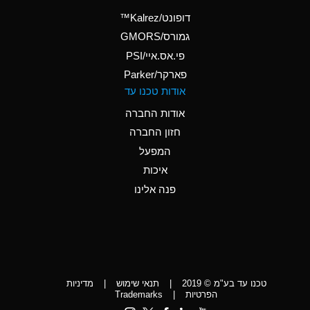
(Aqueous)
דופונט/Kalrez™
A
Ammonium Phosphate
גמורס/GMORS
(Aqueous)
פי.אס.איי/PSI
פארקר/Parker
*
Ammonium Sulfate
אודות טכנו עד
(Aqueous)
אודות החברה
D
Amyl Acetate (Banana
חזון החברה
Oil)
המפעל
D
Amyl Alcohol
איכות
*
Amyl Borate
פנה אלינו
D
Amyl
Chloronapthalene
D
Amyl Napthalene
טכנו עד בע"מ © 2019
|
תנאי שימוש
|
מדיניות
D
Aniline
הפרטיות
|
Trademarks