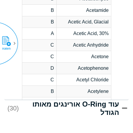
B
Acetamide
B
Acetic Acid, Glacial
A
Acetic Acid, 30%
C
Acetic Anhydride
הזמנה
C
Acetone
D
Acetophenone
C
Acetyl Chloride
B
Acetylene
עוד O-Ring אורינגים מאותו
D
Acrlylonitrile
(30)
הגודל
*
Adipic Acid
D
Alkazene
(Dibromoethylbenzene)