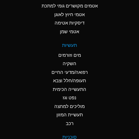
C
Ammonia Anhydrous
אטמים מקושרים גומי למתכת
אטמי חיוץ לאוגן
A
Ammonia Gas (cold)
דיסקיות אטימה
A
Ammonia Gas (hot)
אטמי שמן
*
Ammonium Carbonate
תעשיות
(Aqueous)
מים וזורמים
*
Ammonium Chloride
השקיה
(Aqueous)
רפואה/מדעי החיים
A
Ammonium Hydroxide
תעופה/חלל וצבא
(conc.)
התעשייה הכימית
נפט וגז
*
Ammonium Nitrate
(Aqueous)
מוליכים למחצה
תעשיית המזון
B
Ammonium Nitrite
רכב
(Aqueous)
*
Ammonium Persulfate
סוכניות