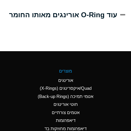
A
Alum-NH3-Cr-K
עוד O-Ring אורינגים מאותו החומר
(Aqueous)
D
Aluminum Acetate
(Aqueous)
B
Aluminum Chloride
(Aqueous)
B
Aluminum Fluoride
מוצרים
(Aqueous)
אורינגים
B
Aluminum Nitrate
Quad/איקסרינגים (X-Rings)
(Aqueous)
אטמי תמיכה (Back-up Rings)
A
Aluminum Phosphate
חוטי אורינגים
(Aqueous)
אטמים צורתיים
A
Aluminum Sulfate
דיאפרגמות
(Aqueous)
דיאפרגמות מחוזקות בד