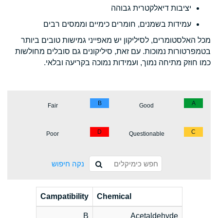
יציבות דיאלקטרית גבוהה
עמידות בשמנים, חומרים כימיים וממסים רבים
מכל האלסטומרים, לסיליקון יש מאפייני גמישות טובים ביותר
בטמפרטורות נמוכות. עם זאת, סיליקונים גם סובלים מחולשות
כמו חוזק מתיחה נמוך, ועמידות נמוכה בקריעה ובלאי.
B
A
Fair
Good
D
C
Poor
Questionable
נקה חיפוש
Campatibility
Chemical
B
Acetaldehyde