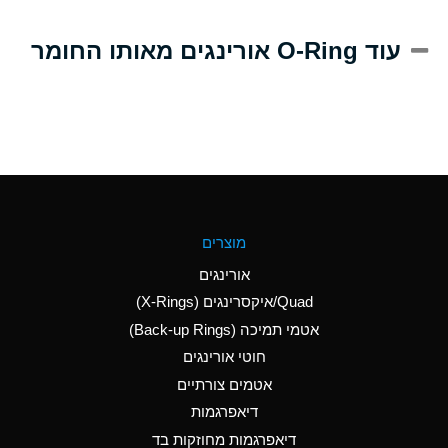
A
Alum-NH3-Cr-K
עוד O-Ring אורינגים מאותו החומר
(Aqueous)
D
Aluminum Acetate
(Aqueous)
B
Aluminum Chloride
(Aqueous)
B
Aluminum Fluoride
מוצרים
(Aqueous)
אורינגים
B
Aluminum Nitrate
Quad/איקסרינגים (X-Rings)
(Aqueous)
אטמי תמיכה (Back-up Rings)
A
Aluminum Phosphate
חוטי אורינגים
(Aqueous)
אטמים צורתיים
A
Aluminum Sulfate
דיאפרגמות
(Aqueous)
דיאפרגמות מחוזקות בד