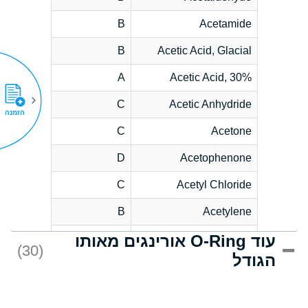
B
Acetamide
B
Acetic Acid, Glacial
A
Acetic Acid, 30%
C
Acetic Anhydride
הזמנה
C
Acetone
D
Acetophenone
C
Acetyl Chloride
B
Acetylene
עוד O-Ring אורינגים מאותו
D
Acrlylonitrile
(30)
הגודל
*
Adipic Acid
D
Alkazene
(Dibromoethylbenzene)