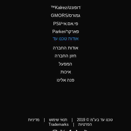
(Aqueous)
דופונט/Kalrez™
A
Ammonium Phosphate
גמורס/GMORS
(Aqueous)
פי.אס.איי/PSI
פארקר/Parker
*
Ammonium Sulfate
אודות טכנו עד
(Aqueous)
אודות החברה
D
Amyl Acetate (Banana
חזון החברה
Oil)
המפעל
D
Amyl Alcohol
איכות
*
Amyl Borate
פנה אלינו
D
Amyl
Chloronapthalene
D
Amyl Napthalene
טכנו עד בע"מ © 2019
|
תנאי שימוש
|
מדיניות
D
Aniline
הפרטיות
|
Trademarks