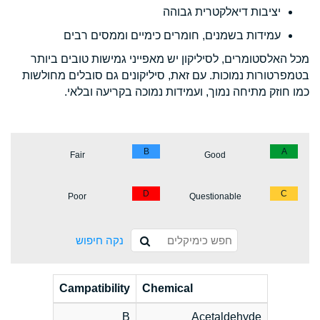
יציבות דיאלקטרית גבוהה
עמידות בשמנים, חומרים כימיים וממסים רבים
מכל האלסטומרים, לסיליקון יש מאפייני גמישות טובים ביותר
בטמפרטורות נמוכות. עם זאת, סיליקונים גם סובלים מחולשות
כמו חוזק מתיחה נמוך, ועמידות נמוכה בקריעה ובלאי.
B
A
Fair
Good
D
C
Poor
Questionable
נקה חיפוש
Campatibility
Chemical
B
Acetaldehyde