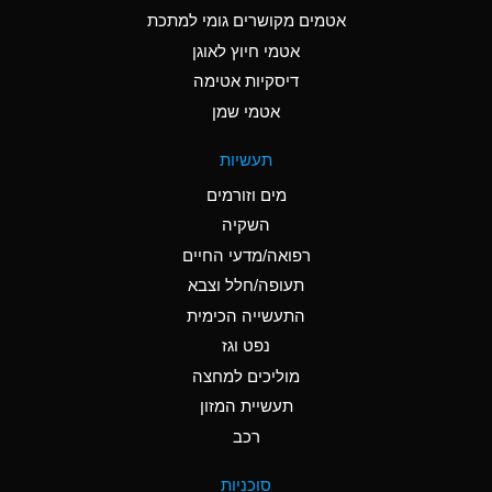
C
Ammonia Anhydrous
אטמים מקושרים גומי למתכת
אטמי חיוץ לאוגן
A
Ammonia Gas (cold)
דיסקיות אטימה
A
Ammonia Gas (hot)
אטמי שמן
*
Ammonium Carbonate
תעשיות
(Aqueous)
מים וזורמים
*
Ammonium Chloride
השקיה
(Aqueous)
רפואה/מדעי החיים
A
Ammonium Hydroxide
תעופה/חלל וצבא
(conc.)
התעשייה הכימית
נפט וגז
*
Ammonium Nitrate
(Aqueous)
מוליכים למחצה
תעשיית המזון
B
Ammonium Nitrite
רכב
(Aqueous)
*
Ammonium Persulfate
סוכניות