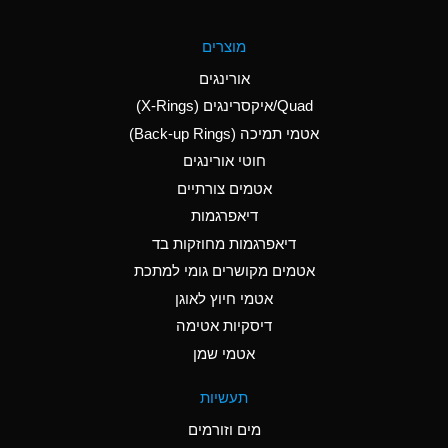
A
Aluminum Fluoride
מוצרים
(Aqueous)
אורינגים
A
Aluminum Nitrate
Quad/איקסרינגים (X-Rings)
(Aqueous)
אטמי תמיכה (Back-up Rings)
A
Aluminum Phosphate
חוטי אורינגים
(Aqueous)
אטמים צורתיים
A
Aluminum Sulfate
דיאפרגמות
(Aqueous)
דיאפרגמות מחוזקות בד
A
Ammonia Anhydrous
אטמים מקושרים גומי למתכת
אטמי חיוץ לאוגן
A
Ammonia Gas (cold)
דיסקיות אטימה
B
Ammonia Gas (hot)
אטמי שמן
*
Ammonium Carbonate
תעשיות
(Aqueous)
מים וזורמים
A
Ammonium Chloride