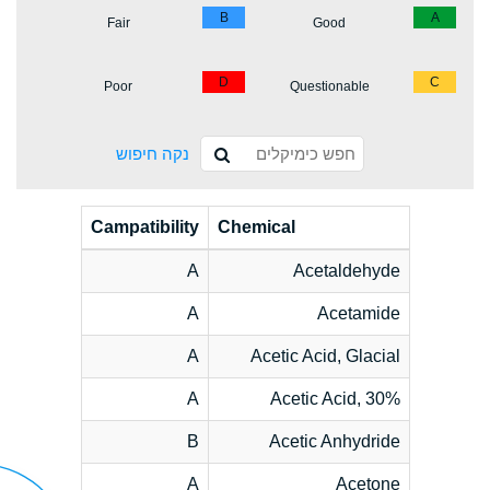
B
A
Fair
Good
D
C
Poor
Questionable
נקה חיפוש
Campatibility
Chemical
A
Acetaldehyde
A
Acetamide
A
Acetic Acid, Glacial
A
Acetic Acid, 30%
B
Acetic Anhydride
A
Acetone