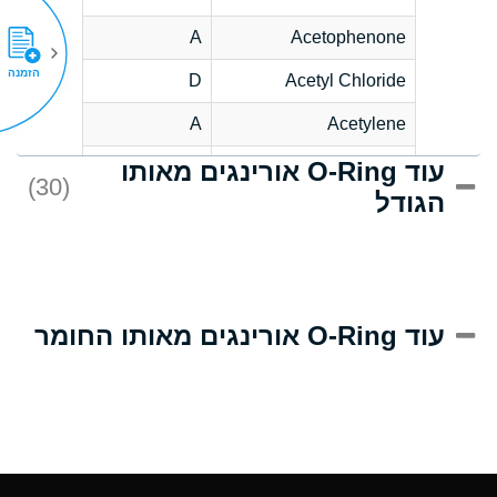
A
Acetophenone
הזמנה
D
Acetyl Chloride
A
Acetylene
עוד O-Ring אורינגים מאותו
D
Acrlylonitrile
(30)
הגודל
A
Adipic Acid
D
Alkazene
(Dibromoethylbenzene)
A
Alum-NH3-Cr-K
עוד O-Ring אורינגים מאותו החומר
(Aqueous)
A
Aluminum Acetate
(Aqueous)
A
Aluminum Chloride
(Aqueous)