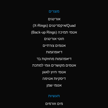
A
Aluminum Fluoride
מוצרים
(Aqueous)
אורינגים
A
Aluminum Nitrate
Quad/איקסרינגים (X-Rings)
(Aqueous)
אטמי תמיכה (Back-up Rings)
A
Aluminum Phosphate
חוטי אורינגים
(Aqueous)
אטמים צורתיים
A
Aluminum Sulfate
דיאפרגמות
(Aqueous)
דיאפרגמות מחוזקות בד
A
Ammonia Anhydrous
אטמים מקושרים גומי למתכת
אטמי חיוץ לאוגן
A
Ammonia Gas (cold)
דיסקיות אטימה
B
Ammonia Gas (hot)
אטמי שמן
*
Ammonium Carbonate
תעשיות
(Aqueous)
מים וזורמים
A
Ammonium Chloride