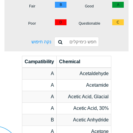
B
A
Fair
Good
D
C
Poor
Questionable
נקה חיפוש
Campatibility
Chemical
A
Acetaldehyde
A
Acetamide
A
Acetic Acid, Glacial
A
Acetic Acid, 30%
B
Acetic Anhydride
A
Acetone