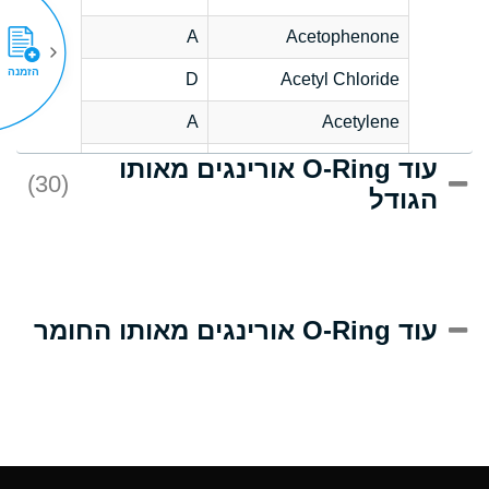
A
Acetophenone
הזמנה
D
Acetyl Chloride
A
Acetylene
עוד O-Ring אורינגים מאותו
D
Acrlylonitrile
(30)
הגודל
A
Adipic Acid
D
Alkazene
(Dibromoethylbenzene)
A
Alum-NH3-Cr-K
עוד O-Ring אורינגים מאותו החומר
(Aqueous)
A
Aluminum Acetate
(Aqueous)
A
Aluminum Chloride
(Aqueous)