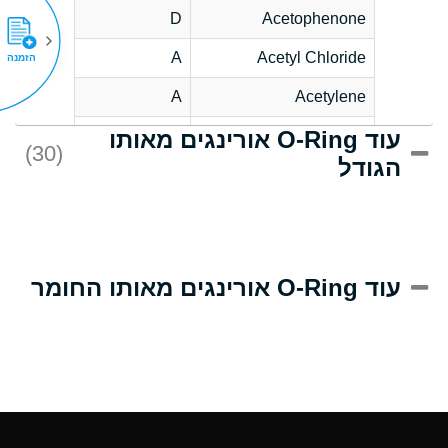
D
Acetophenone
A
Acetyl Chloride
הזמנה
A
Acetylene
עוד O-Ring אורינגים מאותו
C
Acrlylonitrile
(30)
הגודל
A
Adipic Acid
B
Alkazene
(Dibromoethylbenzene)
D
Alum-NH3-Cr-K
עוד O-Ring אורינגים מאותו החומר
(Aqueous)
D
Aluminum Acetate
(Aqueous)
A
Aluminum Chloride
(Aqueous)