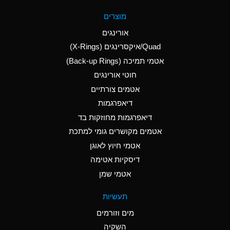
A
Aluminum Fluoride
מוצרים
(Aqueous)
אורינגים
A
Aluminum Nitrate
Quad/איקסרינגים (X-Rings)
(Aqueous)
אטמי תמיכה (Back-up Rings)
A
Aluminum Phosphate
חוטי אורינגים
(Aqueous)
אטמים צורתיים
A
Aluminum Sulfate
דיאפרגמות
(Aqueous)
דיאפרגמות מחוזקות בד
D
Ammonia Anhydrous
אטמים מקושרים גומי למתכת
אטמי חיוץ לאוגן
D
Ammonia Gas (cold)
דיסקיות אטימה
D
Ammonia Gas (hot)
אטמי שמן
A
Ammonium Carbonate
תעשיות
(Aqueous)
מים וזורמים
A
Ammonium Chloride
השקיה