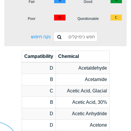
B
A
Fair
Good
D
C
Poor
Questionable
נקה חיפוש
Campatibility
Chemical
D
Acetaldehyde
B
Acetamide
C
Acetic Acid, Glacial
B
Acetic Acid, 30%
D
Acetic Anhydride
D
Acetone