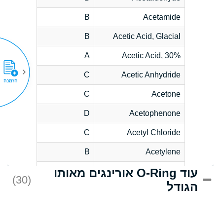
B
Acetamide
B
Acetic Acid, Glacial
A
Acetic Acid, 30%
C
Acetic Anhydride
הזמנה
C
Acetone
D
Acetophenone
C
Acetyl Chloride
B
Acetylene
עוד O-Ring אורינגים מאותו
D
Acrlylonitrile
(30)
הגודל
*
Adipic Acid
D
Alkazene
(Dibromoethylbenzene)