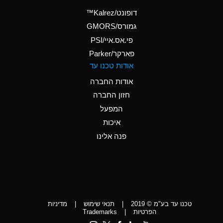
(Aqueous)
דופונט/Kalrez™
A
Ammonium Phosphate
גמורס/GMORS
(Aqueous)
פי.אס.איי/PSI
פארקר/Parker
*
Ammonium Sulfate
אודות טכנו עד
(Aqueous)
אודות החברה
D
Amyl Acetate (Banana
חזון החברה
Oil)
המפעל
D
Amyl Alcohol
איכות
*
Amyl Borate
פנה אלינו
D
Amyl
Chloronapthalene
D
Amyl Napthalene
טכנו עד בע"מ © 2019
|
תנאי שימוש
|
מדיניות
D
Aniline
הפרטיות
|
Trademarks