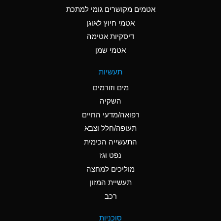
C
Ammonia Anhydrous
אטמים מקושרים גומי למתכת
אטמי חיוץ לאוגן
A
Ammonia Gas (cold)
דיסקיות אטימה
A
Ammonia Gas (hot)
אטמי שמן
*
Ammonium Carbonate
תעשיות
(Aqueous)
מים וזורמים
*
Ammonium Chloride
השקיה
(Aqueous)
רפואה/מדעי החיים
A
Ammonium Hydroxide
תעופה/חלל וצבא
(conc.)
התעשייה הכימית
נפט וגז
*
Ammonium Nitrate
(Aqueous)
מוליכים למחצה
תעשיית המזון
B
Ammonium Nitrite
רכב
(Aqueous)
*
Ammonium Persulfate
סוכניות