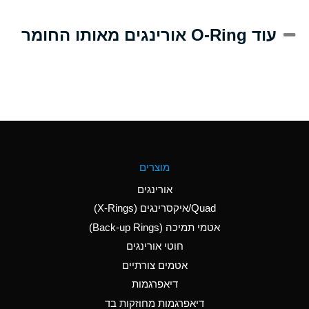
A
Alum-NH3-Cr-K
עוד O-Ring אורינגים מאותו החומר
(Aqueous)
D
Aluminum Acetate
(Aqueous)
B
Aluminum Chloride
(Aqueous)
B
Aluminum Fluoride
מוצרים
(Aqueous)
אורינגים
B
Aluminum Nitrate
Quad/איקסרינגים (X-Rings)
(Aqueous)
אטמי תמיכה (Back-up Rings)
A
Aluminum Phosphate
חוטי אורינגים
(Aqueous)
אטמים צורתיים
A
Aluminum Sulfate
דיאפרגמות
(Aqueous)
דיאפרגמות מחוזקות בד