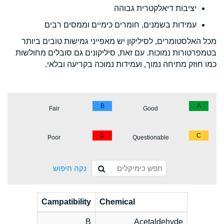
יציבות דיאלקטרית גבוהה
עמידות בשמנים, חומרים כימיים וממסים רבים
מכל האלסטומרים, לסיליקון יש מאפייני גמישות טובים ביותר
בטמפרטורות נמוכות. עם זאת, סיליקונים גם סובלים מחולשות
כמו חוזק מתיחה נמוך, ועמידות נמוכה בקריעה ובלאי.
B
A
Fair
Good
D
C
Poor
Questionable
נקה חיפוש
Campatibility
Chemical
B
Acetaldehyde