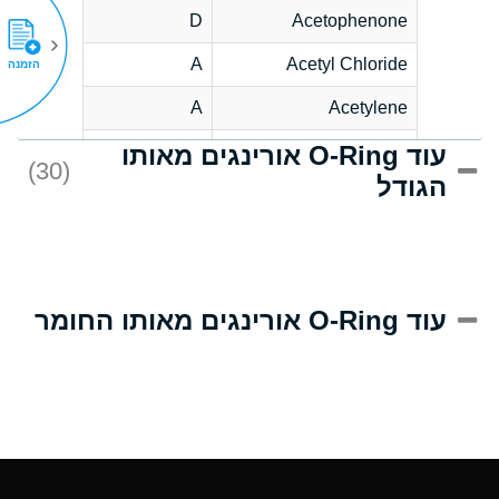
D
Acetophenone
A
Acetyl Chloride
הזמנה
A
Acetylene
עוד O-Ring אורינגים מאותו
C
Acrlylonitrile
(30)
הגודל
A
Adipic Acid
B
Alkazene
(Dibromoethylbenzene)
D
Alum-NH3-Cr-K
עוד O-Ring אורינגים מאותו החומר
(Aqueous)
D
Aluminum Acetate
(Aqueous)
A
Aluminum Chloride
(Aqueous)