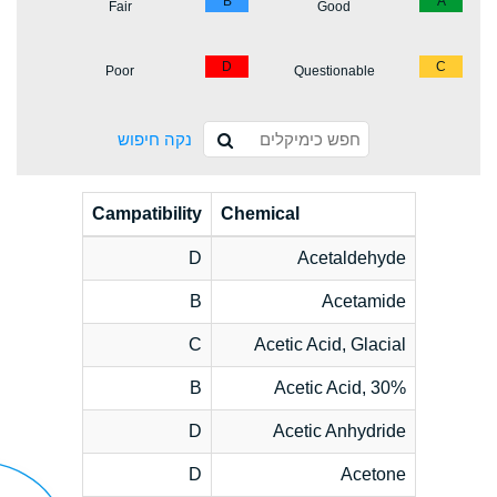
B
A
Fair
Good
D
C
Poor
Questionable
נקה חיפוש
Campatibility
Chemical
D
Acetaldehyde
B
Acetamide
C
Acetic Acid, Glacial
B
Acetic Acid, 30%
D
Acetic Anhydride
D
Acetone