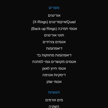
A
Aluminum Fluoride
מוצרים
(Aqueous)
אורינגים
A
Aluminum Nitrate
Quad/איקסרינגים (X-Rings)
(Aqueous)
אטמי תמיכה (Back-up Rings)
A
Aluminum Phosphate
חוטי אורינגים
(Aqueous)
אטמים צורתיים
A
Aluminum Sulfate
דיאפרגמות
(Aqueous)
דיאפרגמות מחוזקות בד
D
Ammonia Anhydrous
אטמים מקושרים גומי למתכת
אטמי חיוץ לאוגן
D
Ammonia Gas (cold)
דיסקיות אטימה
D
Ammonia Gas (hot)
אטמי שמן
A
Ammonium Carbonate
תעשיות
(Aqueous)
מים וזורמים
A
Ammonium Chloride
השקיה