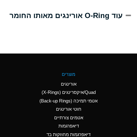
A
Alum-NH3-Cr-K
עוד O-Ring אורינגים מאותו החומר
(Aqueous)
D
Aluminum Acetate
(Aqueous)
B
Aluminum Chloride
(Aqueous)
B
Aluminum Fluoride
מוצרים
(Aqueous)
אורינגים
B
Aluminum Nitrate
Quad/איקסרינגים (X-Rings)
(Aqueous)
אטמי תמיכה (Back-up Rings)
A
Aluminum Phosphate
חוטי אורינגים
(Aqueous)
אטמים צורתיים
A
Aluminum Sulfate
דיאפרגמות
(Aqueous)
דיאפרגמות מחוזקות בד