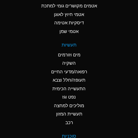
C
Ammonia Anhydrous
אטמים מקושרים גומי למתכת
אטמי חיוץ לאוגן
A
Ammonia Gas (cold)
דיסקיות אטימה
A
Ammonia Gas (hot)
אטמי שמן
*
Ammonium Carbonate
תעשיות
(Aqueous)
מים וזורמים
*
Ammonium Chloride
השקיה
(Aqueous)
רפואה/מדעי החיים
A
Ammonium Hydroxide
תעופה/חלל וצבא
(conc.)
התעשייה הכימית
נפט וגז
*
Ammonium Nitrate
(Aqueous)
מוליכים למחצה
תעשיית המזון
B
Ammonium Nitrite
רכב
(Aqueous)
*
Ammonium Persulfate
סוכניות