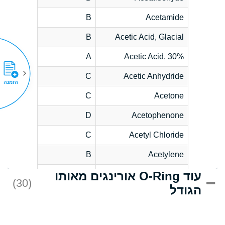
B
Acetamide
B
Acetic Acid, Glacial
A
Acetic Acid, 30%
C
Acetic Anhydride
הזמנה
C
Acetone
D
Acetophenone
C
Acetyl Chloride
B
Acetylene
עוד O-Ring אורינגים מאותו
D
Acrlylonitrile
(30)
הגודל
*
Adipic Acid
D
Alkazene
(Dibromoethylbenzene)