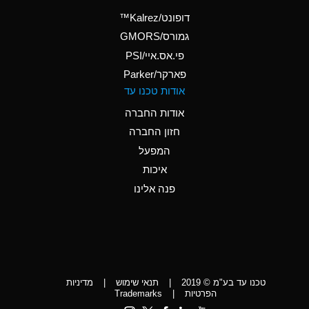
(Aqueous)
דופונט/Kalrez™
A
Ammonium Phosphate
גמורס/GMORS
(Aqueous)
פי.אס.איי/PSI
פארקר/Parker
*
Ammonium Sulfate
אודות טכנו עד
(Aqueous)
אודות החברה
D
Amyl Acetate (Banana
חזון החברה
Oil)
המפעל
D
Amyl Alcohol
איכות
*
Amyl Borate
פנה אלינו
D
Amyl
Chloronapthalene
D
Amyl Napthalene
טכנו עד בע"מ © 2019
|
תנאי שימוש
|
מדיניות
D
Aniline
הפרטיות
|
Trademarks