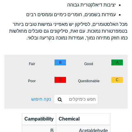
יציבות דיאלקטרית גבוהה
עמידות בשמנים, חומרים כימיים וממסים רבים
מכל האלסטומרים, לסיליקון יש מאפייני גמישות טובים ביותר
בטמפרטורות נמוכות. עם זאת, סיליקונים גם סובלים מחולשות
כמו חוזק מתיחה נמוך, ועמידות נמוכה בקריעה ובלאי.
B
A
Fair
Good
D
C
Poor
Questionable
נקה חיפוש
Campatibility
Chemical
B
Acetaldehyde