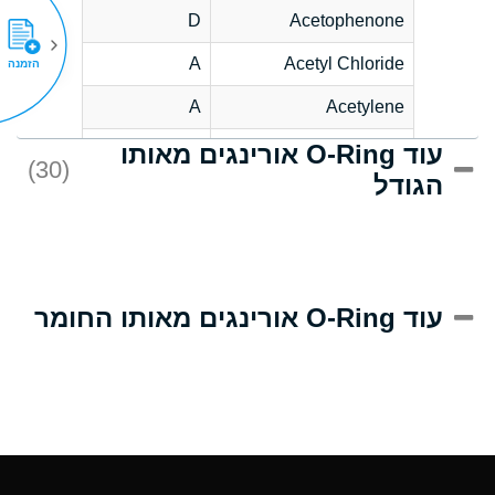
D
Acetophenone
A
Acetyl Chloride
הזמנה
A
Acetylene
עוד O-Ring אורינגים מאותו
C
Acrlylonitrile
(30)
הגודל
A
Adipic Acid
B
Alkazene
(Dibromoethylbenzene)
D
Alum-NH3-Cr-K
עוד O-Ring אורינגים מאותו החומר
(Aqueous)
D
Aluminum Acetate
(Aqueous)
A
Aluminum Chloride
(Aqueous)