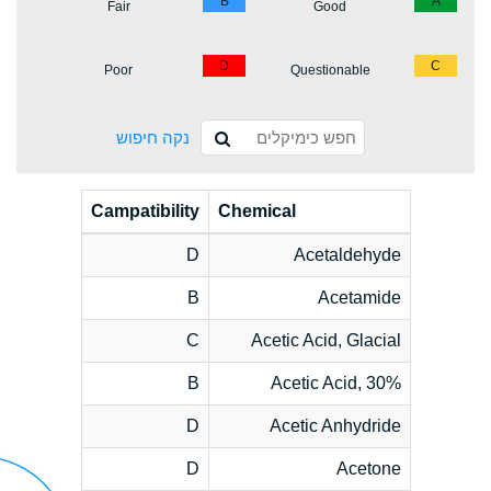
B
A
Fair
Good
D
C
Poor
Questionable
נקה חיפוש
Campatibility
Chemical
D
Acetaldehyde
B
Acetamide
C
Acetic Acid, Glacial
B
Acetic Acid, 30%
D
Acetic Anhydride
D
Acetone