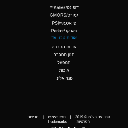
(Aqueous)
דופונט/Kalrez™
A
Ammonium Phosphate
גמורס/GMORS
(Aqueous)
פי.אס.איי/PSI
פארקר/Parker
*
Ammonium Sulfate
אודות טכנו עד
(Aqueous)
אודות החברה
D
Amyl Acetate (Banana
חזון החברה
Oil)
המפעל
D
Amyl Alcohol
איכות
*
Amyl Borate
פנה אלינו
D
Amyl
Chloronapthalene
D
Amyl Napthalene
טכנו עד בע"מ © 2019
|
תנאי שימוש
|
מדיניות
D
Aniline
הפרטיות
|
Trademarks