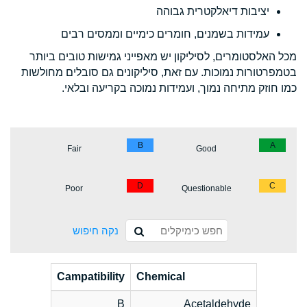
יציבות דיאלקטרית גבוהה
עמידות בשמנים, חומרים כימיים וממסים רבים
מכל האלסטומרים, לסיליקון יש מאפייני גמישות טובים ביותר
בטמפרטורות נמוכות. עם זאת, סיליקונים גם סובלים מחולשות
כמו חוזק מתיחה נמוך, ועמידות נמוכה בקריעה ובלאי.
B
A
Fair
Good
D
C
Poor
Questionable
נקה חיפוש
Campatibility
Chemical
B
Acetaldehyde