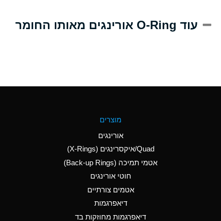
A
Alum-NH3-Cr-K
עוד O-Ring אורינגים מאותו החומר
(Aqueous)
D
Aluminum Acetate
(Aqueous)
B
Aluminum Chloride
(Aqueous)
B
Aluminum Fluoride
מוצרים
(Aqueous)
אורינגים
B
Aluminum Nitrate
Quad/איקסרינגים (X-Rings)
(Aqueous)
אטמי תמיכה (Back-up Rings)
A
Aluminum Phosphate
חוטי אורינגים
(Aqueous)
אטמים צורתיים
A
Aluminum Sulfate
דיאפרגמות
(Aqueous)
דיאפרגמות מחוזקות בד