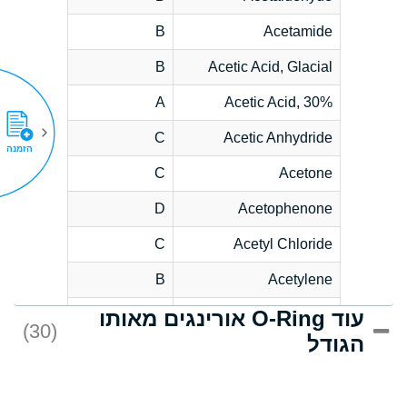
B
Acetamide
B
Acetic Acid, Glacial
A
Acetic Acid, 30%
C
Acetic Anhydride
הזמנה
C
Acetone
D
Acetophenone
C
Acetyl Chloride
B
Acetylene
עוד O-Ring אורינגים מאותו
D
Acrlylonitrile
(30)
הגודל
*
Adipic Acid
D
Alkazene
(Dibromoethylbenzene)