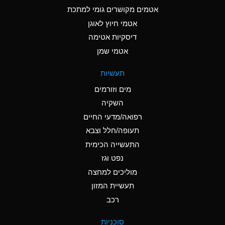
C
Ammonia Anhydrous
אטמים מקושרים גומי למתכת
אטמי חיוץ לאוגן
A
Ammonia Gas (cold)
דיסקיות אטימה
A
Ammonia Gas (hot)
אטמי שמן
*
Ammonium Carbonate
תעשיות
(Aqueous)
מים וזורמים
*
Ammonium Chloride
השקיה
(Aqueous)
רפואה/מדעי החיים
A
Ammonium Hydroxide
תעופה/חלל וצבא
(conc.)
התעשייה הכימית
נפט וגז
*
Ammonium Nitrate
(Aqueous)
מוליכים למחצה
תעשיית המזון
B
Ammonium Nitrite
רכב
(Aqueous)
*
Ammonium Persulfate
סוכניות