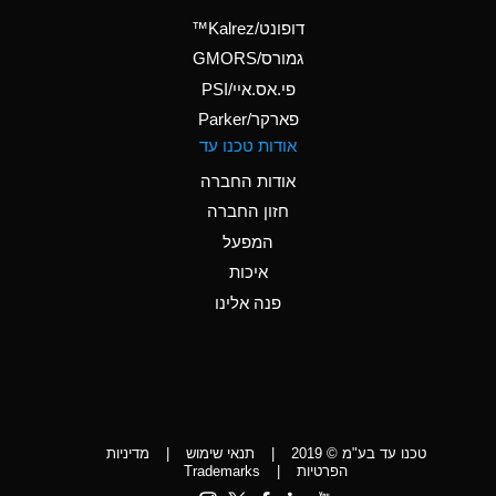
(Aqueous)
דופונט/Kalrez™
A
Ammonium Phosphate
גמורס/GMORS
(Aqueous)
פי.אס.איי/PSI
פארקר/Parker
*
Ammonium Sulfate
אודות טכנו עד
(Aqueous)
אודות החברה
D
Amyl Acetate (Banana
חזון החברה
Oil)
המפעל
D
Amyl Alcohol
איכות
*
Amyl Borate
פנה אלינו
D
Amyl
Chloronapthalene
D
Amyl Napthalene
טכנו עד בע"מ © 2019
|
תנאי שימוש
|
מדיניות
D
Aniline
הפרטיות
|
Trademarks