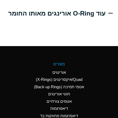
A
Alum-NH3-Cr-K
עוד O-Ring אורינגים מאותו החומר
(Aqueous)
D
Aluminum Acetate
(Aqueous)
B
Aluminum Chloride
(Aqueous)
B
Aluminum Fluoride
מוצרים
(Aqueous)
אורינגים
B
Aluminum Nitrate
Quad/איקסרינגים (X-Rings)
(Aqueous)
אטמי תמיכה (Back-up Rings)
A
Aluminum Phosphate
חוטי אורינגים
(Aqueous)
אטמים צורתיים
A
Aluminum Sulfate
דיאפרגמות
(Aqueous)
דיאפרגמות מחוזקות בד