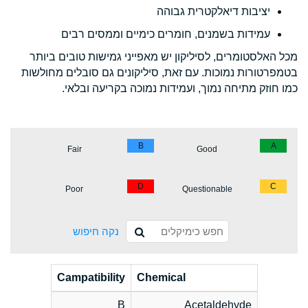
יציבות דיאלקטרית גבוהה
עמידות בשמנים, חומרים כימיים וממסים רבים
מכל האלסטומרים, לסיליקון יש מאפייני גמישות טובים ביותר
בטמפרטורות נמוכות. עם זאת, סיליקונים גם סובלים מחולשות
כמו חוזק מתיחה נמוך, ועמידות נמוכה בקריעה ובלאי.
B
A
Fair
Good
D
C
Poor
Questionable
נקה חיפוש
Campatibility
Chemical
B
Acetaldehyde