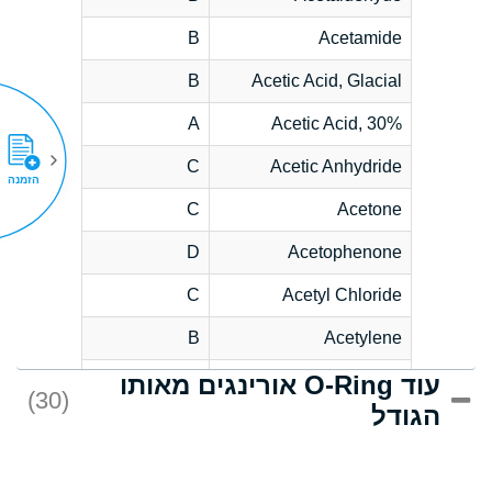
B
Acetamide
B
Acetic Acid, Glacial
A
Acetic Acid, 30%
C
Acetic Anhydride
הזמנה
C
Acetone
D
Acetophenone
C
Acetyl Chloride
B
Acetylene
עוד O-Ring אורינגים מאותו
D
Acrlylonitrile
(30)
הגודל
*
Adipic Acid
D
Alkazene
(Dibromoethylbenzene)