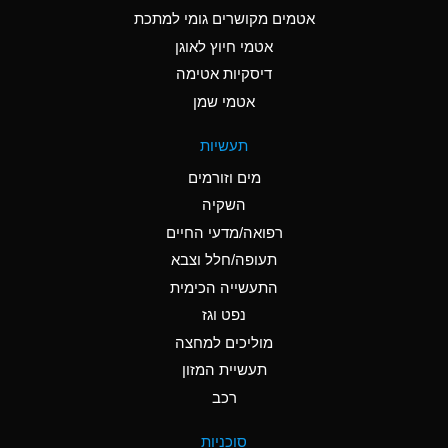
C
Ammonia Anhydrous
אטמים מקושרים גומי למתכת
אטמי חיוץ לאוגן
A
Ammonia Gas (cold)
דיסקיות אטימה
A
Ammonia Gas (hot)
אטמי שמן
*
Ammonium Carbonate
תעשיות
(Aqueous)
מים וזורמים
*
Ammonium Chloride
השקיה
(Aqueous)
רפואה/מדעי החיים
A
Ammonium Hydroxide
תעופה/חלל וצבא
(conc.)
התעשייה הכימית
נפט וגז
*
Ammonium Nitrate
(Aqueous)
מוליכים למחצה
תעשיית המזון
B
Ammonium Nitrite
רכב
(Aqueous)
*
Ammonium Persulfate
סוכניות