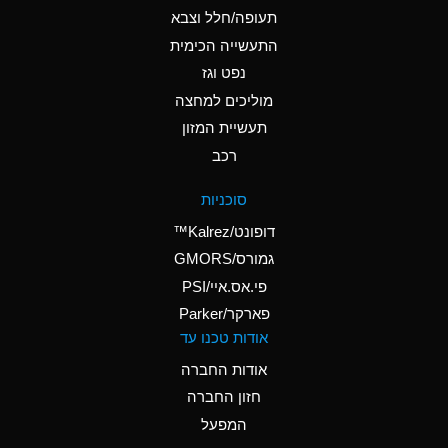
B
Ammonium Hydroxide
תעופה/חלל וצבא
(conc.)
התעשייה הכימית
נפט וגז
A
Ammonium Nitrate
(Aqueous)
מוליכים למחצה
תעשיית המזון
A
Ammonium Nitrite
רכב
(Aqueous)
A
Ammonium Persulfate
סוכניות
(Aqueous)
דופונט/Kalrez™
A
Ammonium Phosphate
גמורס/GMORS
(Aqueous)
פי.אס.איי/PSI
פארקר/Parker
B
Ammonium Sulfate
אודות טכנו עד
(Aqueous)
אודות החברה
D
Amyl Acetate (Banana
חזון החברה
Oil)
המפעל
B
Amyl Alcohol