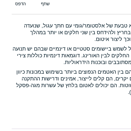
א טבעת של אלסטומר/גומי עם חתך עגול, שנועדה
חריץ ולהידחס בין שני חלקים או יותר במהלך
כך ליצור איטום.
ול לשמש ביישומים סטטיים או דינמיים שבהם יש תנועה
 החלקים לבין האורינג. דוגמאות דינמיות כוללות צירי
תובבים ובוכנות הידראוליות.
הם בין האטמים הנפוצים ביותר בשימוש במכונות כיוון
יקרים, הם קלים לייצור, אמינים ודרישות ההתקנה
טות. הם יכולים לאטום בלחץ של עשרות מגה-פסקל