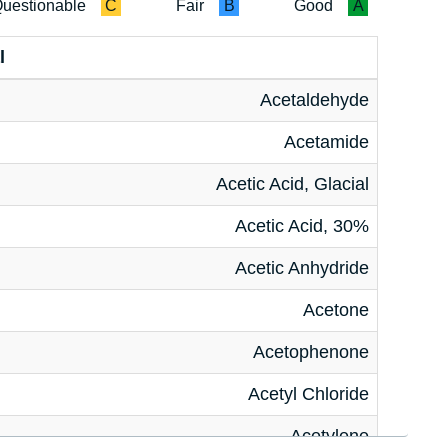
uestionable
C
Fair
B
Good
A
l
Acetaldehyde
Acetamide
Acetic Acid, Glacial
Acetic Acid, 30%
Acetic Anhydride
Acetone
Acetophenone
Acetyl Chloride
Acetylene