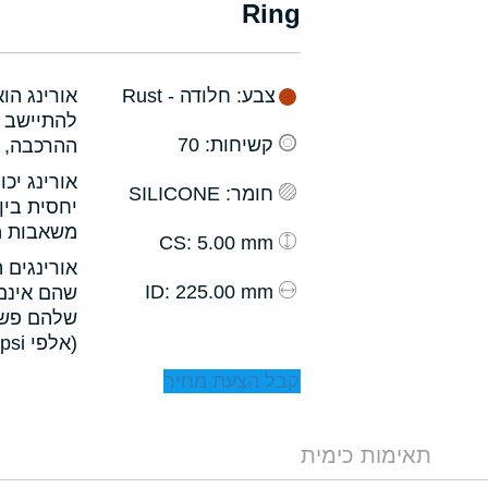
Ring
צבע
: חלודה - Rust
אורינג הו
להתיישב ב
קשיחות
: 70
ההרכבה, ו
אורינג יכ
חומר
: SILICONE
יחסית בין
משאבות מס
: 5.00 mm
CS
אורינגים 
: 225.00 mm
ID
שהם אינם 
שלהם פשו
(אלפי psi).
קבל הצעת מחיר
תאימות כימית