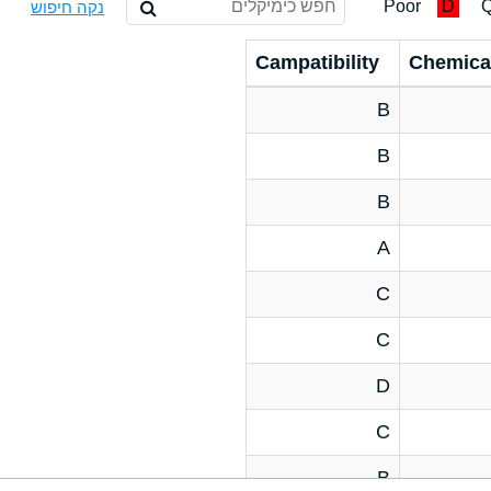
Poor
D
Q
נקה חיפוש
Campatibility
Chemica
B
B
B
A
C
C
D
C
B