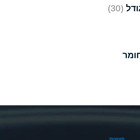
(30)
D
*
D
A
D
B
B
B
A
A
תעשיות