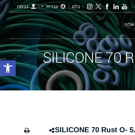
בלוג
עברית
כניסה
אלינו
פתח סרגל
אורינג חלודה - 225.00×5.00 SILICONE 70 Rust O-