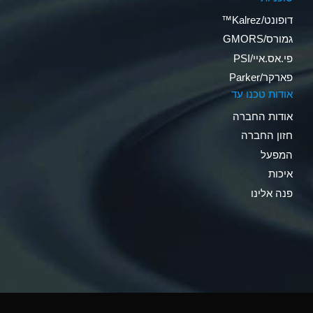
דופונט/Kalrez™
גמורס/GMORS
פי.אס.איי/PSI
פארקר/Parker
אודות טכנו עד
אודות החברה
חזון החברה
המפעל
איכות
פנה אלינו