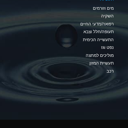
C
מים וזורמים
A
השקיה
רפואה/מדעי החיים
A
תעופה/חלל וצבא
*
התעשייה הכימית
נפט וגז
*
מוליכים למחצה
A
תעשיית המזון
רכב
*
B
*
A
*